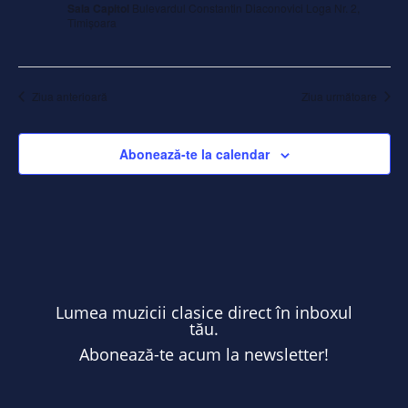
Sala Capitol
Bulevardul Constantin Diaconovici Loga Nr. 2,
Timișoara
Ziua anterioară
Ziua următoare
Abonează-te la calendar
Lumea muzicii clasice direct în inboxul
tău.
Abonează-te acum la newsletter!