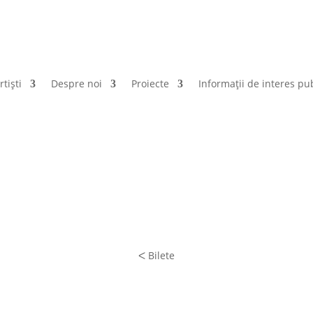
rtiști
Despre noi
Proiecte
Informații de interes pub
ᐸ Bilete