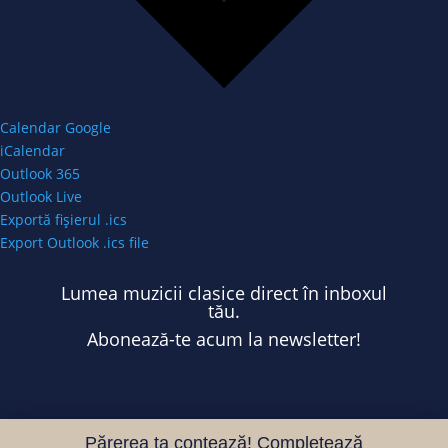
Calendar Google
iCalendar
Outlook 365
Outlook Live
Exportă fișierul .ics
Export Outlook .ics file
Lumea muzicii clasice direct în inboxul
tău.
Abonează-te acum la newsletter!
Părerea ta contează! Completează