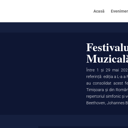
Acasă
Eveniment
Festival
Muzicală
Între 1 și 29 mai 20
referință: ediția a L-a a
au consolidat acest fe
Timișoara și din România
repertoriul simfonic ș
Beethoven, Johannes Br