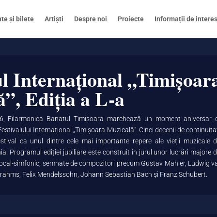
e și bilete
Artiști
Despre noi
Proiecte
Informații de interes
ul Internațional „Timișoar
”, Ediția a L-a
26, Filarmonica Banatul Timișoara marchează un moment aniversar 
 Festivalului Internațional „Timișoara Muzicală”. Cinci decenii de continuita
stival ca unul dintre cele mai importante repere ale vieții muzicale d
. Programul ediției jubiliare este construit în jurul unor lucrări majore d
i vocal-simfonic, semnate de compozitori precum Gustav Mahler, Ludwig v
ahms, Felix Mendelssohn, Johann Sebastian Bach și Franz Schubert.