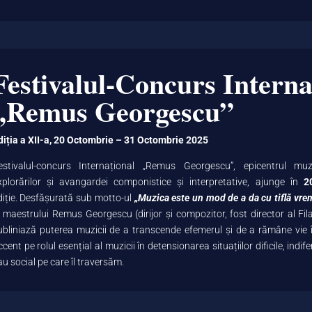
Festivalul-Concurs Interna
„Remus Georgescu”
diția a XII-a, 20 Octombrie – 31 Octombrie 2025
estivalul-concurs Internațional „Remus Georgescu”, epicentrul muz
xplorărilor şi avangardei componistice şi interpretative, ajunge în
2
diție. Desfășurată sub motto-ul
„Muzica este un mod de a da cu tiflă vrem
l maestrului Remus Georgescu (dirijor și compozitor, fost director al Fi
ubliniază puterea muzicii de a transcende efemerul și de a rămâne vie 
ccent pe rolul esențial al muzicii în detensionarea situațiilor dificile, indif
au social pe care îl traversăm.