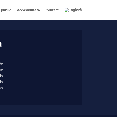
 public
Accesibilitate
Contact
a
de
te
in
in
an