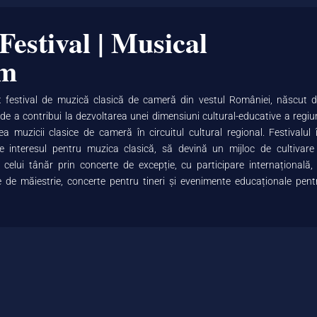
Festival | Musical
sm
t festival de muzică clasică de cameră din vestul României, născut d
 de a contribui la dezvoltarea unei dimensiuni cultural-educative a regiun
a muzicii clasice de cameră în circuitul cultural regional. Festivalul î
ze interesul pentru muzica clasică, să devină un mijloc de cultivare
a celui tânăr prin concerte de excepție, cu participare internațională, 
e de măiestrie, concerte pentru tineri și evenimente educaționale pent