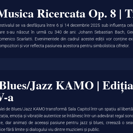
Musica Ricercata Op. 8 | T
estivalul se va desfășura între 6 și 14 decembrie 2025 sub influența cel
are s-au născut în urmă cu 340 de ani: Johann Sebastian Bach, Geo
omenico Scarlatti. Evenimentele din cadrul acestei ediții vor conține ex
ompozitori și vor reflecta pasiunea acestora pentru simbolistica cifrelor.
 Blues/Jazz KAMO | Ediți
V-a
alei de Blues/Jazz KAMO transformă Sala Capitol într-un spațiu al libertăț
ția, emoția și vibrațiile autentice se întâlnesc într-un adevărat regal sono
incte, dar animați de aceeași pasiune pentru jazz și blues, creează o sea
ice fără limite și dialogului viu dintre muzicieni și public.