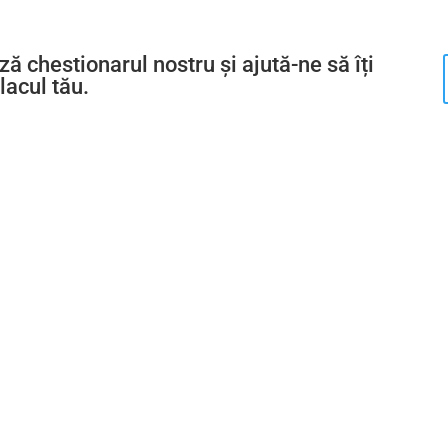
 chestionarul nostru și ajută-ne să îți
lacul tău.
@Filarmonica Banatul Timișoara 2026