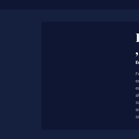
E
F
e
e
a
s
a
s