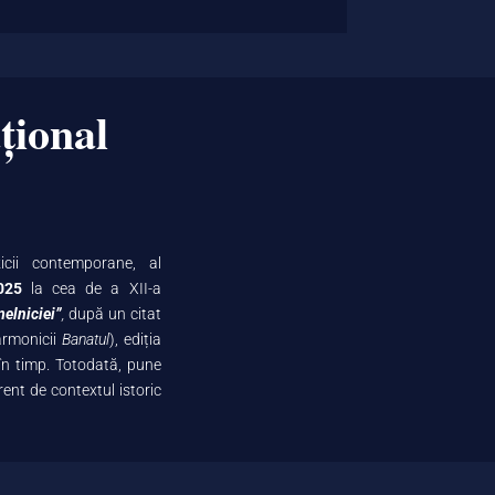
țional
icii contemporane, al
025
la cea de a XII-a
elniciei”
,
după un citat
larmonicii
Banatul
), ediția
în timp. Totodată, pune
erent de contextul istoric