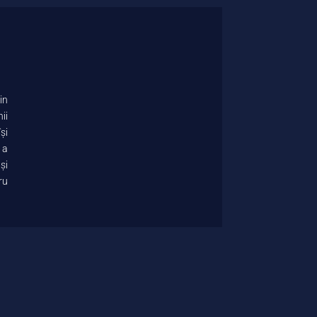
in
ii
și
 a
și
ru