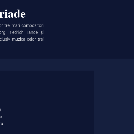
riade
or trei mari compozitori
rg Friedrich Händel și
clusiv muzica celor trei
a
ii
r.
ră