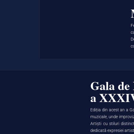
F
c
D
c
Gala de
a XXXI
Ediția din acest an a G
muzicale, unde improviza
Artiști cu stiluri dist
dedicată expresiei artist