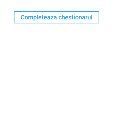
Completeaza chestionarul
@Filarmonica Banatul Timișoara 2026