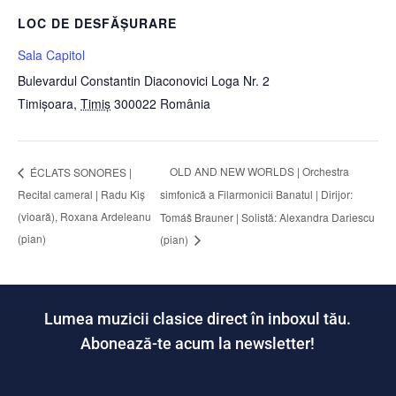
LOC DE DESFĂȘURARE
Sala Capitol
Bulevardul Constantin Diaconovici Loga Nr. 2
Timișoara
,
Timiș
300022
România
OLD AND NEW WORLDS | Orchestra
ÉCLATS SONORES |
Recital cameral | Radu Kiș
simfonică a Filarmonicii Banatul | Dirijor:
(vioară), Roxana Ardeleanu
Tomáš Brauner | Solistă: Alexandra Dariescu
(pian)
(pian)
Lumea muzicii clasice direct în inboxul tău.
Abonează-te acum la newsletter!