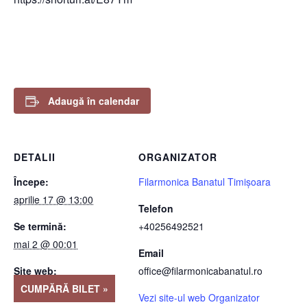
Adaugă în calendar
DETALII
ORGANIZATOR
Începe:
Filarmonica Banatul Timișoara
aprilie 17 @ 13:00
Telefon
Se termină:
+40256492521
mai 2 @ 00:01
Email
Site web:
office@filarmonicabanatul.ro
CUMPĂRĂ BILET »
Vezi site-ul web Organizator