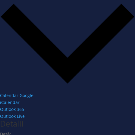
Calendar Google
iCalendar
Outlook 365
Outlook Live
Detalii
Dată: