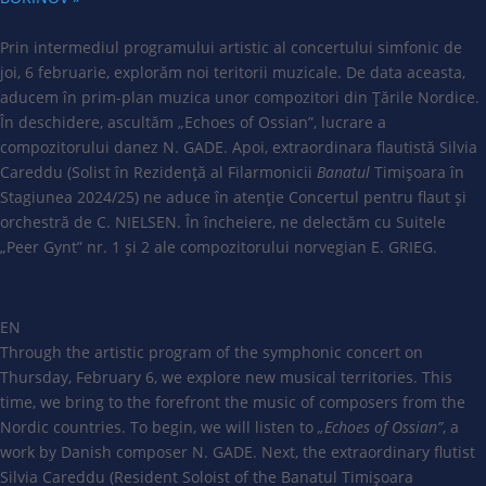
Prin intermediul programului artistic al concertului simfonic de
joi, 6 februarie, explorăm noi teritorii muzicale. De data aceasta,
aducem în prim-plan muzica unor compozitori din Țările Nordice.
În deschidere, ascultăm „Echoes of Ossian”, lucrare a
compozitorului danez N. GADE. Apoi, extraordinara flautistă Silvia
Careddu (Solist în Rezidență al Filarmonicii
Banatul
Timișoara în
Stagiunea 2024/25) ne aduce în atenție Concertul pentru flaut și
orchestră de C. NIELSEN. În încheiere, ne delectăm cu Suitele
„Peer Gynt” nr. 1 și 2 ale compozitorului norvegian E. GRIEG.
EN
Through the artistic program of the symphonic concert on
Thursday, February 6, we explore new musical territories. This
time, we bring to the forefront the music of composers from the
Nordic countries. To begin, we will listen to
„Echoes of Ossian”
, a
work by Danish composer N. GADE. Next, the extraordinary flutist
Silvia Careddu (Resident Soloist of the Banatul Timișoara