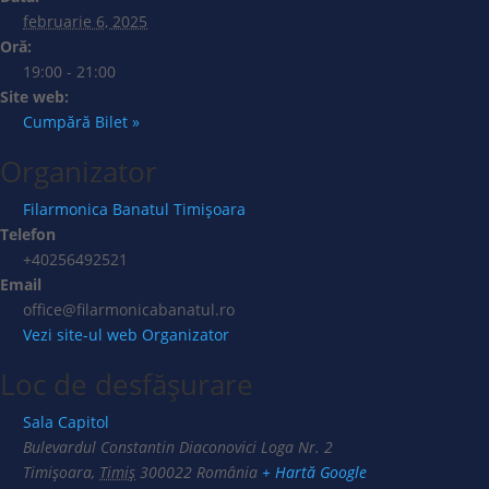
februarie 6, 2025
Oră:
19:00 - 21:00
Site web:
Cumpără Bilet »
Organizator
Filarmonica Banatul Timișoara
Telefon
+40256492521
Email
office@filarmonicabanatul.ro
Vezi site-ul web Organizator
Loc de desfășurare
Sala Capitol
Bulevardul Constantin Diaconovici Loga Nr. 2
Timișoara
,
Timiș
300022
România
+ Hartă Google