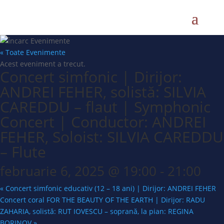
« Toate Evenimente
Acest eveniment a trecut.
Concert simfonic | Dirijor:
ANDREI FEHER, solistă: SILVIA
CAREDDU – flaut | Symphonic
Concert | Conductor: ANDREI
FEHER, Soloist: SILVIA CAREDDU
– Flute
februarie 6, 2025 @ 19:00
-
21:00
«
Concert simfonic educativ (12 – 18 ani) | Dirijor: ANDREI FEHER
Concert coral FOR THE BEAUTY OF THE EARTH | Dirijor: RADU
ZAHARIA, solistă: RUT IOVESCU – soprană, la pian: REGINA
BORINOV
»