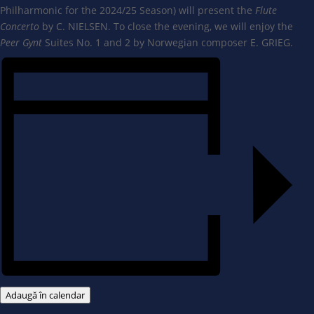
Philharmonic for the 2024/25 Season) will present the
Flute
Concerto
by C. NIELSEN. To close the evening, we will enjoy the
Peer Gynt
Suites No. 1 and 2 by Norwegian composer E. GRIEG.
Adaugă în calendar