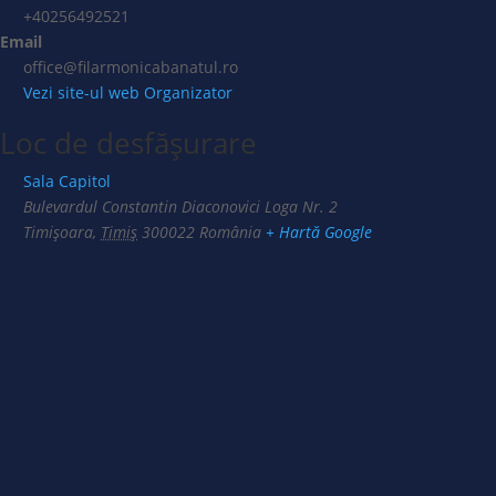
+40256492521
Email
office@filarmonicabanatul.ro
Vezi site-ul web Organizator
Loc de desfășurare
Sala Capitol
Bulevardul Constantin Diaconovici Loga Nr. 2
Timișoara
,
Timiș
300022
România
+ Hartă Google