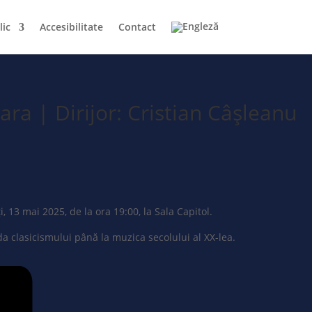
lic
Accesibilitate
Contact
ra | Dirijor: Cristian Câșleanu
, 13 mai 2025, de la ora 19:00, la Sala Capitol.
ada clasicismului până la muzica secolului al XX-lea.