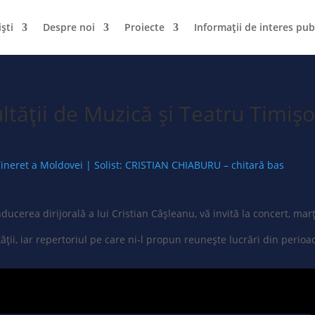
iști
Despre noi
Proiecte
Informații de interes pub
tății de Muzică și Teatru Timișoa
neret a Moldovei | Solist: CRISTIAN CHIABURU – chitară bas
ucerea dirijorală a lui Cristian Câșleanu, vă invită la concert, marți
ltății, iar repertoriul pe care ni-l propun reunește lucrări din perio