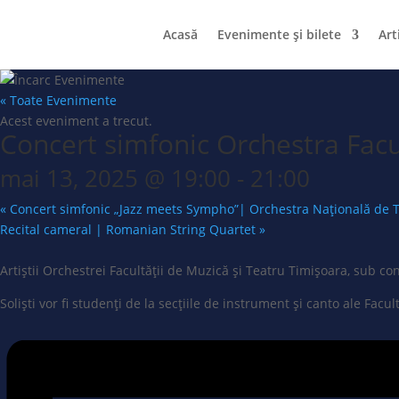
Acasă
Evenimente și bilete
Art
« Toate Evenimente
Acest eveniment a trecut.
Concert simfonic Orchestra Facul
mai 13, 2025 @ 19:00
-
21:00
«
Concert simfonic „Jazz meets Sympho”| Orchestra Națională de Ti
Recital cameral | Romanian String Quartet
»
Artiștii Orchestrei Facultății de Muzică și Teatru Timișoara, sub cond
Soliști vor fi studenți de la secțiile de instrument și canto ale Facu