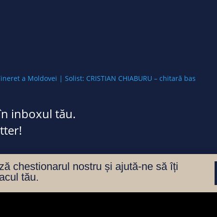
neret a Moldovei | Solist: CRISTIAN CHIABURU – chitară bas
în inboxul tău.
ter!
 chestionarul nostru și ajută-ne să îți
acul tău.