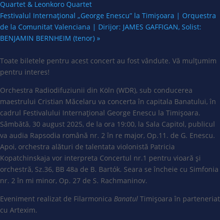
Quartet & Leonkoro Quartet
Festivalul Internațional „George Enescu” la Timișoara | Orquestra
de la Comunitat Valenciana | Dirijor: JAMES GAFFIGAN, Solist:
BENJAMIN BERNHEIM (tenor)
»
Toate biletele pentru acest concert au fost vândute. Vă mulțumim
pentru interes!
Orchestra Radiodifuziunii din Köln (WDR), sub conducerea
maestrului Cristian Măcelaru va concerta în capitala Banatului, în
cadrul Festivalului Internațional George Enescu la Timișoara.
Sâmbătă, 30 august 2025, de la ora 19:00, la Sala Capitol, publicul
va audia Rapsodia română nr. 2 în re major, Op.11. de G. Enescu.
Apoi, orchestra alături de talentata violonistă Patricia
Kopatchinskaja vor interpreta Concertul nr.1 pentru vioară și
orchestră, Sz.36, BB 48a de B. Bartók. Seara se încheie cu Simfonia
nr. 2 în mi minor, Op. 27 de S. Rachmaninov.
Eveniment realizat de Filarmonica
Banatul
Timișoara în parteneriat
cu Artexim.