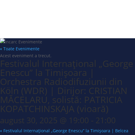
« Toate Evenimente
Acest eveniment a trecut.
Festivalul Internațional „George
Enescu” la Timișoara |
Orchestra Radiodifuziunii din
Köln (WDR) | Dirijor: CRISTIAN
MĂCELARU, solistă: PATRICIA
KOPATCHINSKAJA (vioară)
august 30, 2025 @ 19:00
-
21:00
«
Festivalul Internațional „George Enescu” la Timișoara | Belcea