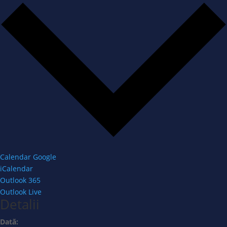
Calendar Google
iCalendar
Outlook 365
Outlook Live
Detalii
Dată: