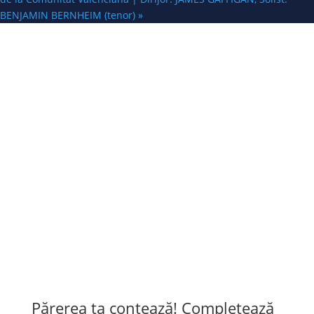
BENJAMIN BERNHEIM (tenor)
»
Lumea muzicii clasice direct
în inboxul tău.
Abonează-te acum la
newsletter!
Părerea ta contează! Completează