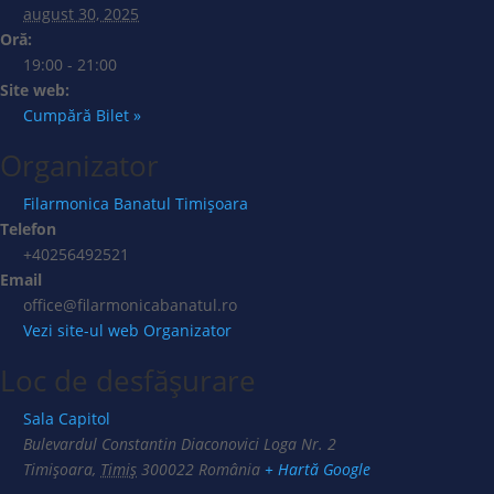
august 30, 2025
Oră:
19:00 - 21:00
Site web:
Cumpără Bilet »
Organizator
Filarmonica Banatul Timișoara
Telefon
+40256492521
Email
office@filarmonicabanatul.ro
Vezi site-ul web Organizator
Loc de desfășurare
Sala Capitol
Bulevardul Constantin Diaconovici Loga Nr. 2
Timișoara
,
Timiș
300022
România
+ Hartă Google