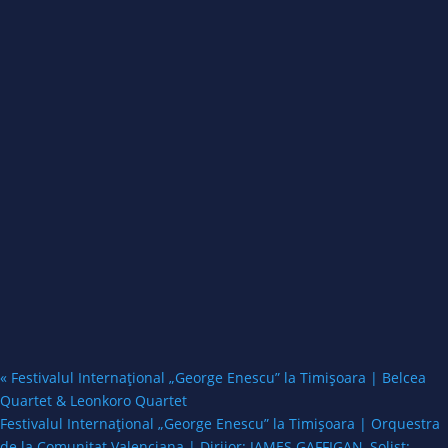
«
Festivalul Internațional „George Enescu” la Timișoara | Belcea
Quartet & Leonkoro Quartet
Festivalul Internațional „George Enescu” la Timișoara | Orquestra
de la Comunitat Valenciana | Dirijor: JAMES GAFFIGAN, Solist: