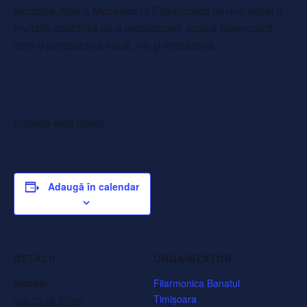
Noaptea Albă a Muzeelor la Filarmonică devine astfel o
invitație deschisă de a redescoperi spațiul filarmonicii
dintr-o perspectivă nouă, vie și interactivă.
Intrarea este liberă.
Adaugă în calendar
DETALII
ORGANIZATOR
Începe:
Filarmonica Banatul
Timișoara
mai 23 @ 21:00