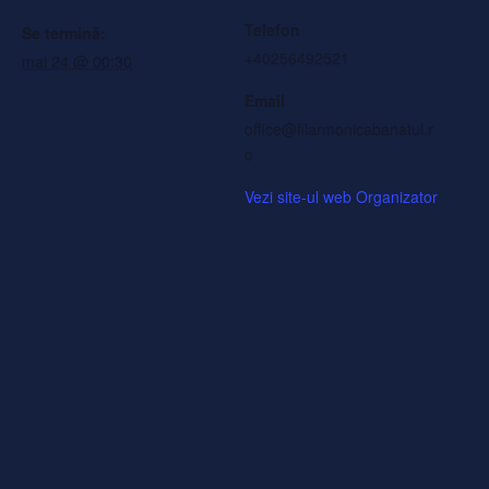
Telefon
Se termină:
+40256492521
mai 24 @ 00:30
Email
office@filarmonicabanatul.r
o
Vezi site-ul web Organizator