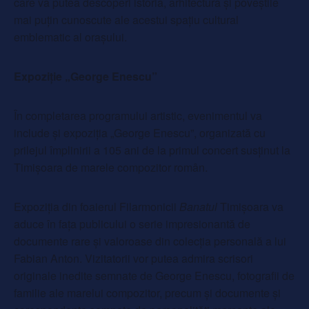
care va putea descoperi istoria, arhitectura și poveștile
mai puțin cunoscute ale acestui spațiu cultural
emblematic al orașului.
Expoziție „George Enescu”
În completarea programului artistic, evenimentul va
include și expoziția „George Enescu”, organizată cu
prilejul împlinirii a 105 ani de la primul concert susținut la
Timișoara de marele compozitor român.
Expoziția din foaierul Filarmonicii
Banatul
Timișoara va
aduce în fața publicului o serie impresionantă de
documente rare și valoroase din colecția personală a lui
Fabian Anton. Vizitatorii vor putea admira scrisori
originale inedite semnate de George Enescu, fotografii de
familie ale marelui compozitor, precum și documente și