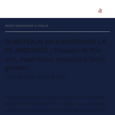
« Toate Evenimente
Acest eveniment a trecut.
NOAPTEA ALBĂ A MUZEELOR LA
FILARMONICĂ | Proiecție de film
mut, muzică live, expoziții & tururi
ghidate
mai 23 @ 21:00
-
mai 24 @ 00:30
Filarmonica
Banatul
Timișoara invită publicul sâmbătă,
23 mai 2026, între orele 21:00 și 00:30, la o nouă ediție a
evenimentului Noaptea Albă a Muzeelor, desfășurată în