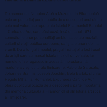
De asemenea, Noaptea Albă a Muzeelor la Filarmonică
este un pun prilej pentru public de a descoperi unul dintre
cele mai valoroase repere ale istoriei Filarmonicii Banatul
– Cartea de Aur, care păstrează, încă din anul 1871,
semnăturile unor personalități emblematice ale muzicii,
culturii și vieții publice europene, dar și ale unor nobili ai
vremii. De-a lungul timpului, pragul instituției a fost trecut
de artiști care au marcat istoria muzicii universale, iar
numele lor se regăsesc în această impresionantă
mărturie a vieții culturale timișorene: Pablo de Sarasate,
Johannes Brahms, Joseph Joachim, Béla Bartók, și chiar
Regele Mihai I al României. Expunerea Cărții de Aur
oferă publicului ocazia de a descoperi o parte importantă
din memoria culturală a Filarmonicii și din istoria artistică
a Timișoarei.