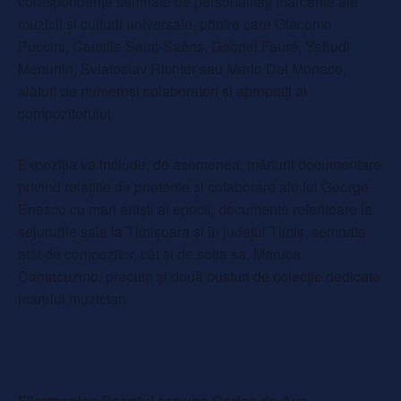
corespondențe semnate de personalități marcante ale
muzicii și culturii universale, printre care Giacomo
Puccini, Camille Saint-Saëns, Gabriel Fauré, Yehudi
Menuhin, Sviatoslav Richter sau Mario Del Monaco,
alături de numeroși colaboratori și apropiați ai
compozitorului.
Expoziția va include, de asemenea, mărturii documentare
privind relațiile de prietenie și colaborare ale lui George
Enescu cu mari artiști ai epocii, documente referitoare la
sejururile sale la Timișoara și în județul Timiș, semnate
atât de compozitor, cât și de soția sa, Maruca
Cantacuzino, precum și două busturi de colecție dedicate
marelui muzician.
Filarmonica Banatul expune Cartea de Aur