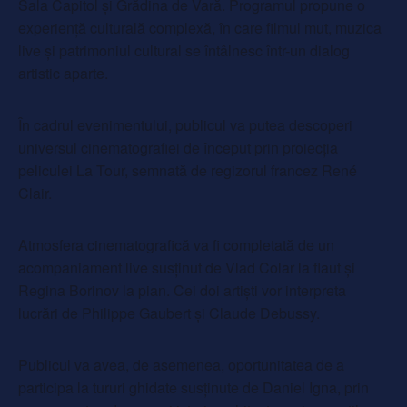
Sala Capitol și Grădina de Vară. Programul propune o
experiență culturală complexă, în care filmul mut, muzica
live și patrimoniul cultural se întâlnesc într-un dialog
artistic aparte.
În cadrul evenimentului, publicul va putea descoperi
universul cinematografiei de început prin proiecția
peliculei La Tour, semnată de regizorul francez René
Clair.
Atmosfera cinematografică va fi completată de un
acompaniament live susținut de Vlad Colar la flaut și
Regina Borinov la pian. Cei doi artiști vor interpreta
lucrări de Philippe Gaubert și Claude Debussy.
Publicul va avea, de asemenea, oportunitatea de a
participa la tururi ghidate susținute de Daniel Igna, prin