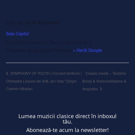
LOC DE DESFĂȘURARE
Sala Capitol
Bulevardul Constantin Diaconovici Loga Nr. 2
Timișoara
,
Timiș
300022
România
+ Hartă Google
Classic meets – Teodora
SYMPHONY OF YOUTH | Concert simfonic |
Orchestra Liceului de Artă „Ion Vidu” Dirijor:
Brody & Violoncellissimo &
Cosmin Hărșian
Amphitrio
Lumea muzicii clasice direct în inboxul
tău.
Abonează-te acum la newsletter!