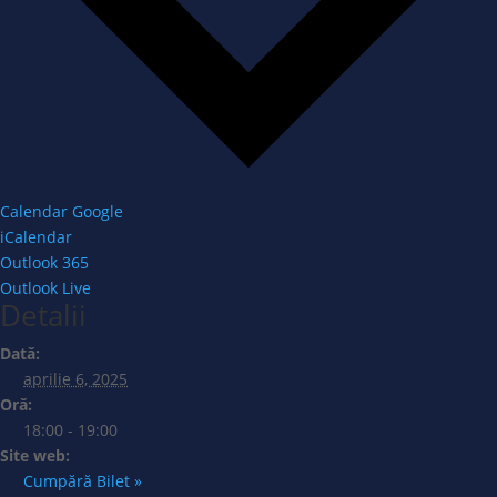
Calendar Google
iCalendar
Outlook 365
Outlook Live
Detalii
Dată:
aprilie 6, 2025
Oră:
18:00 - 19:00
Site web:
Cumpără Bilet »