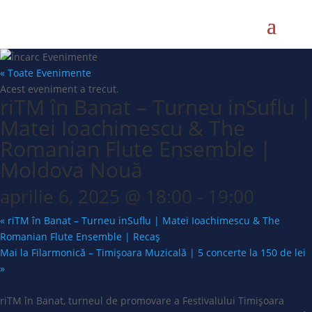
« Toate Evenimente
Acest eveniment a trecut.
riTM în Banat – Turneu inSuflu |
Matei Ioachimescu & The
Romanian Flute Ensemble |
Moldova Nouă
aprilie 6, 2025 @ 18:00
-
19:00
«
riTM în Banat – Turneu inSuflu | Matei Ioachimescu & The
Romanian Flute Ensemble | Recaș
Mai la Filarmonică – Timișoara Muzicală | 5 concerte la 150 de lei
»
riTM în Banat, turneul de promovare a Festivalului Timișoara