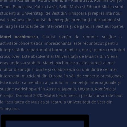
Membrii Romanian Flute Ensemble – Riana Savu, Romina Onișor,
Tabea Bebeșelea, Katica Lázár, Bella Moisa și Eduard Miclea sunt
studenți ai Universității de Vest din Timișoara și reprezintă noul
val românesc de flautiști de excepție, premianți internațional și
aliniați la standarde de interpretare și de gândire vest-europene.
Matei Ioachimescu
, flautist român de renume, susține o
activitate concertistică impresionantă, este recunoscut pentru
interpretările repertoriului baroc, modern, dar și pentru recitaluri
cross-over. Este absolvent al Universității de Muzică din Viena,
oraș unde s-a stabilit. Matei Ioachimescu este laureat al mai
multor distincții si burse și colaborează cu unii dintre cei mai
interesanți muzicieni din Europa, în săli de concerte prestigioase.
Este invitat ca membru al juriului în competiții internaționale și
susține workshop-uri în Austria, Japonia, Ungaria, România și
Croația. Din anul 2020, Matei Ioachimescu predă cursuri de flaut
la Facultatea de Muzică și Teatru a Universității de Vest din
Timișoara.