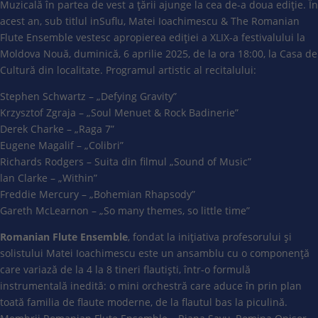
Muzicală în partea de vest a țării ajunge la cea de-a doua ediție. În
acest an, sub titlul inSuflu, Matei Ioachimescu & The Romanian
Flute Ensemble vestesc apropierea ediției a XLIX-a festivalului la
Moldova Nouă, duminică, 6 aprilie 2025, de la ora 18:00, la Casa de
Cultură din localitate. Programul artistic al recitalului:
Stephen Schwartz – „Defying Gravity”
Krzysztof Zgraja – „Soul Menuet & Rock Badinerie”
Derek Charke – „Raga 7”
Eugene Magalif – „Colibri”
Richards Rodgers – Suita din filmul „Sound of Music”
lan Clarke – „Within”
Freddie Mercury – „Bohemian Rhapsody”
Gareth McLearnon – „So many themes, so little time”
Romanian Flute Ensemble
, fondat la inițiativa profesorului și
solistului Matei Ioachimescu este un ansamblu cu o componență
care variază de la 4 la 8 tineri flautiști, într-o formulă
instrumentală inedită: o mini orchestră care aduce în prin plan
toată familia de flaute moderne, de la flautul bas la piculină.