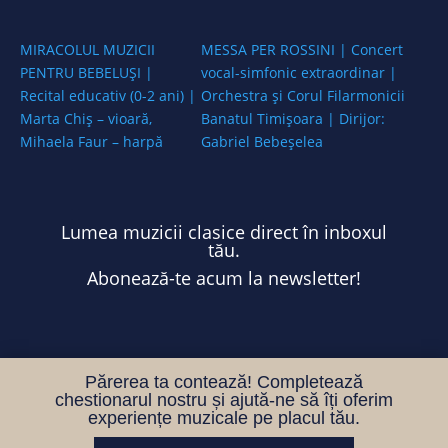
MIRACOLUL MUZICII
MESSA PER ROSSINI | Concert
PENTRU BEBELUȘI |
vocal-simfonic extraordinar |
Recital educativ (0-2 ani) |
Orchestra și Corul Filarmonicii
Marta Chiș – vioară,
Banatul Timișoara | Dirijor:
Mihaela Faur – harpă
Gabriel Bebeșelea
Lumea muzicii clasice direct în inboxul
tău.
Abonează-te acum la newsletter!
Părerea ta contează! Completează
chestionarul nostru și ajută-ne să îți oferim
experiențe muzicale pe placul tău.