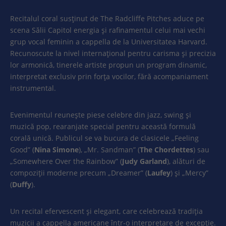
Recitalul coral susținut de The Radcliffe Pitches aduce pe
scena Sălii Capitol energia și rafinamentul celui mai vechi
grup vocal feminin a cappella de la Universitatea Harvard.
Recunoscute la nivel internațional pentru carisma și precizia
lor armonică, tinerele artiste propun un program dinamic,
interpretat exclusiv prin forța vocilor, fără acompaniament
instrumental.
Evenimentul reunește piese celebre din jazz, swing și
muzică pop, rearanjate special pentru această formulă
corală unică. Publicul se va bucura de clasicele „Feeling
Good” (
Nina Simone
), „Mr. Sandman” (
The Chordettes
) sau
„Somewhere Over the Rainbow” (
Judy Garland
), alături de
compoziții moderne precum „Dreamer” (
Laufey
) și „Mercy”
(
Duffy
).
Un recital efervescent și elegant, care celebrează tradiția
muzicii a cappella americane într-o interpretare de excepție.