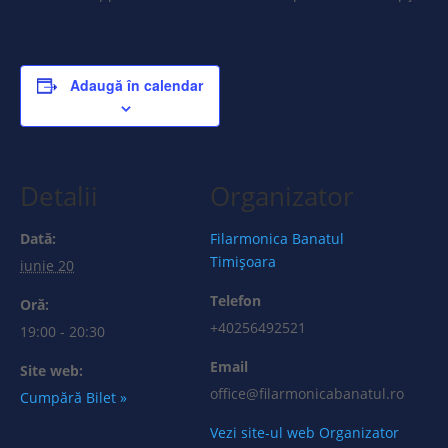
Adaugă în calendar
Detalii
Organizator
Dată:
Filarmonica Banatul
Timișoara
iunie 20
Telefon
Oră:
+40256492521
19:00 - 20:30
Email
Site web:
office@filarmonicabanatul.ro
Cumpără Bilet »
Vezi site-ul web Organizator