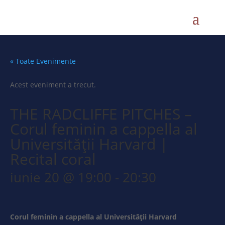
« Toate Evenimente
Acest eveniment a trecut.
THE RADCLIFFE PITCHES –
Corul feminin a cappella al
Universității Harvard |
Recital coral
iunie 20 @ 19:00
-
20:30
Corul feminin a cappella al Universității Harvard