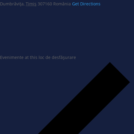
Dumbrăvița
,
Timiș
307160
România
Get Directions
Evenimente at this loc de desfășurare