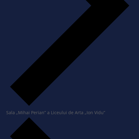
Sala „Mihai Perian” a Liceului de Arta „Ion Vidu”