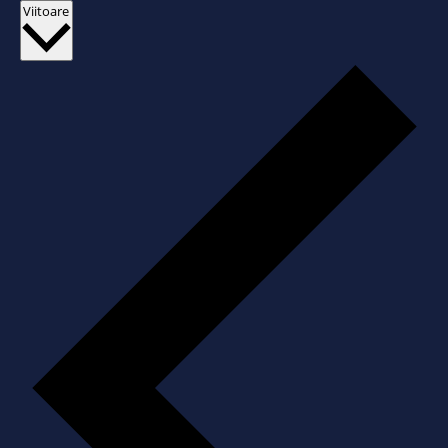
Selectează
Viitoare
data.