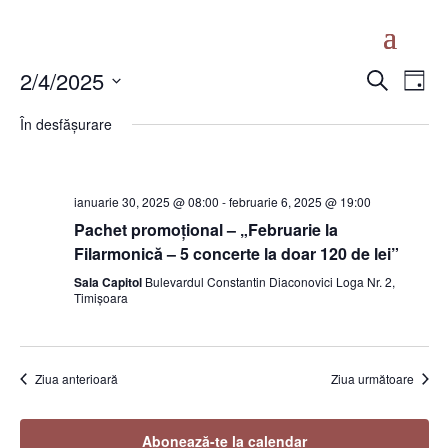
Naviga
Nav
2/4/2025
Caută
Zi
în
în
Selectează
vizu
În desfășurare
vizualiz
data.
Eve
și
căutar
ianuarie 30, 2025 @ 08:00
-
februarie 6, 2025 @ 19:00
Evenim
Pachet promoțional – „Februarie la
Filarmonică – 5 concerte la doar 120 de lei”
Sala Capitol
Bulevardul Constantin Diaconovici Loga Nr. 2,
Timișoara
Ziua anterioară
Ziua următoare
Abonează-te la calendar