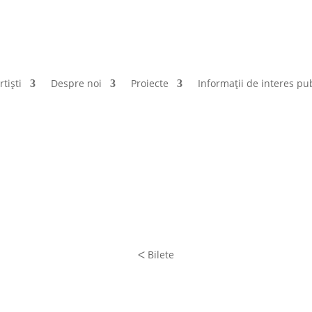
rtiști
Despre noi
Proiecte
Informații de interes pub
ᐸ Bilete