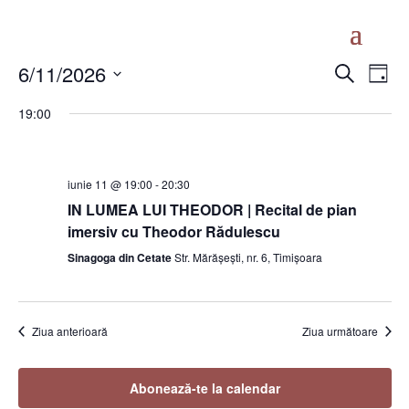
Naviga
Nav
6/11/2026
Caută
Zi
în
în
Selectează
vizu
19:00
vizualiz
data.
Eve
și
căutar
iunie 11 @ 19:00
-
20:30
Evenim
IN LUMEA LUI THEODOR | Recital de pian
imersiv cu Theodor Rădulescu
Sinagoga din Cetate
Str. Mărășești, nr. 6, Timișoara
Ziua anterioară
Ziua următoare
Abonează-te la calendar