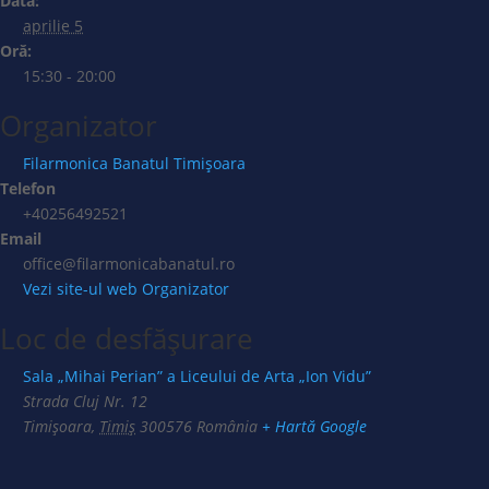
Dată:
aprilie 5
Oră:
15:30 - 20:00
Organizator
Filarmonica Banatul Timișoara
Telefon
+40256492521
Email
office@filarmonicabanatul.ro
Vezi site-ul web Organizator
Loc de desfășurare
Sala „Mihai Perian” a Liceului de Arta „Ion Vidu”
Strada Cluj Nr. 12
Timișoara
,
Timiș
300576
România
+ Hartă Google