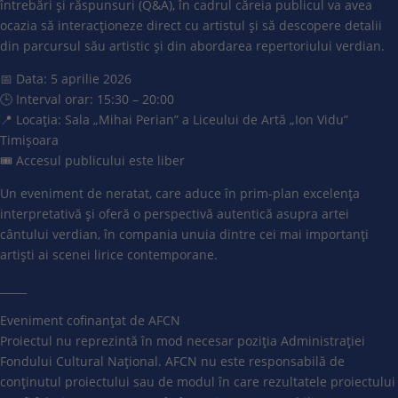
întrebări și răspunsuri (Q&A), în cadrul căreia publicul va avea
ocazia să interacționeze direct cu artistul și să descopere detalii
din parcursul său artistic și din abordarea repertoriului verdian.
📅 Data: 5 aprilie 2026
🕒 Interval orar: 15:30 – 20:00
📍 Locația: Sala „Mihai Perian” a Liceului de Artă „Ion Vidu”
Timișoara
🎟️ Accesul publicului este liber
Un eveniment de neratat, care aduce în prim-plan excelența
interpretativă și oferă o perspectivă autentică asupra artei
cântului verdian, în compania unuia dintre cei mai importanți
artiști ai scenei lirice contemporane.
_____
Eveniment cofinanțat de AFCN
Proiectul nu reprezintă în mod necesar poziția Administrației
Fondului Cultural Național. AFCN nu este responsabilă de
conținutul proiectului sau de modul în care rezultatele proiectului