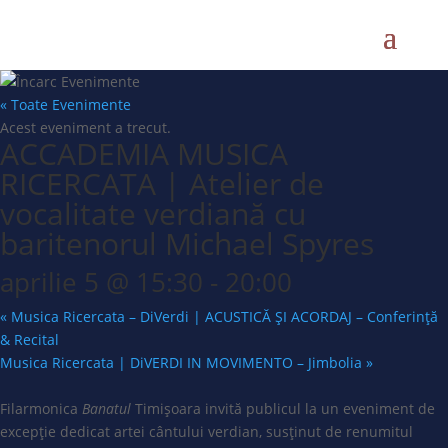
« Toate Evenimente
Acest eveniment a trecut.
ACCADEMIA MUSICA
RICERCATA | Atelier de
vocalitate verdiană cu
baritenorul Michael Spyres
aprilie 5 @ 15:30
-
20:00
«
Musica Ricercata – DiVerdi | ACUSTICĂ ȘI ACORDAJ – Conferință
& Recital
Musica Ricercata | DiVERDI IN MOVIMENTO – Jimbolia
»
Filarmonica
Banatul
Timișoara invită publicul la un eveniment de
excepție dedicat artei cântului verdian, susținut de renumitul