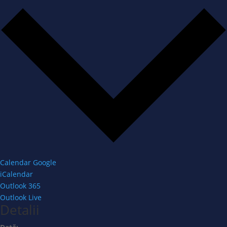
Calendar Google
iCalendar
Outlook 365
Outlook Live
Detalii