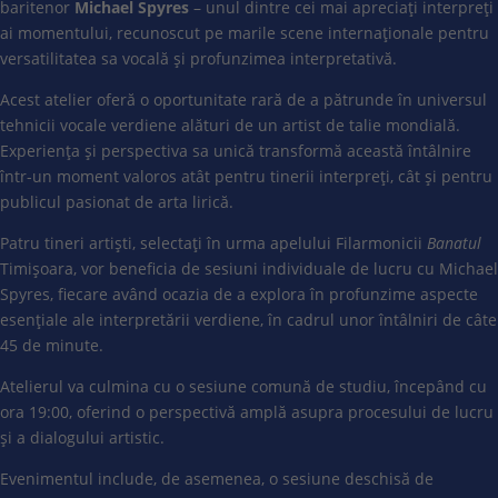
baritenor
Michael Spyres
– unul dintre cei mai apreciați interpreți
ai momentului, recunoscut pe marile scene internaționale pentru
versatilitatea sa vocală și profunzimea interpretativă.
Acest atelier oferă o oportunitate rară de a pătrunde în universul
tehnicii vocale verdiene alături de un artist de talie mondială.
Experiența și perspectiva sa unică transformă această întâlnire
într-un moment valoros atât pentru tinerii interpreți, cât și pentru
publicul pasionat de arta lirică.
Patru tineri artiști, selectați în urma apelului Filarmonicii
Banatul
Timișoara, vor beneficia de sesiuni individuale de lucru cu Michael
Spyres, fiecare având ocazia de a explora în profunzime aspecte
esențiale ale interpretării verdiene, în cadrul unor întâlniri de câte
45 de minute.
Atelierul va culmina cu o sesiune comună de studiu, începând cu
ora 19:00, oferind o perspectivă amplă asupra procesului de lucru
și a dialogului artistic.
Evenimentul include, de asemenea, o sesiune deschisă de