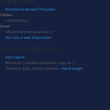
Organizator
Filarmonica Banatul Timișoara
Telefon
+40256492521
Email
office@filarmonicabanatul.ro
Vezi site-ul web Organizator
Loc de desfășurare
Sala Capitol
Bulevardul Constantin Diaconovici Loga Nr. 2
Timișoara
,
Timiș
300022
România
+ Hartă Google