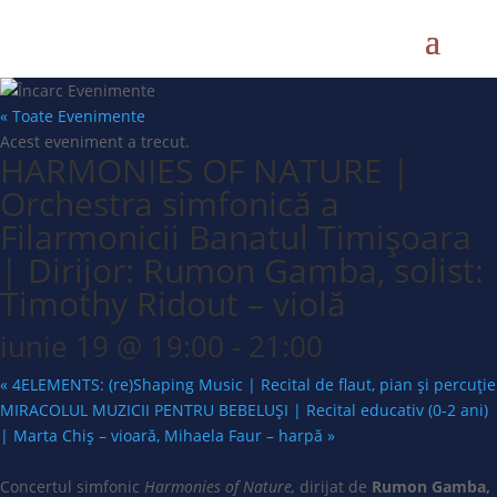
« Toate Evenimente
Acest eveniment a trecut.
HARMONIES OF NATURE |
Orchestra simfonică a
Filarmonicii Banatul Timișoara
| Dirijor: Rumon Gamba, solist:
Timothy Ridout – violă
iunie 19 @ 19:00
-
21:00
«
4ELEMENTS: (re)Shaping Music | Recital de flaut, pian și percuție
MIRACOLUL MUZICII PENTRU BEBELUȘI | Recital educativ (0-2 ani)
| Marta Chiș – vioară, Mihaela Faur – harpă
»
Concertul simfonic
Harmonies of Nature,
dirijat de
Rumon Gamba,