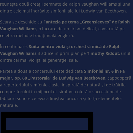
reunește două creații semnate de Ralph Vaughan Williams și una
dintre cele mai îndrăgite simfonii ale lui Ludwig van Beethoven.
Seara se deschide cu
Fantezia pe tema „Greensleeves” de Ralph
Vaughan Williams
, o lucrare de un lirism delicat, construită pe
celebra melodie tradițională engleză.
În continuare,
Suita pentru violă și orchestră mică de Ralph
Vaughan Williams
îl aduce în prim-plan pe
Timothy Ridout
, unul
dintre cei mai violiști ai generației sale.
Partea a doua a concertului este dedicată
Simfoniei nr. 6 în Fa
major, op. 68 „Pastorala” de Ludwig van Beethoven
, capodoperă
a repertoriului simfonic clasic. Inspirată de natură și de trăirile
compozitorului în mijlocul ei, simfonia oferă o succesiune de
tablouri sonore ce evocă liniștea, bucuria și forța elementelor
naturale.