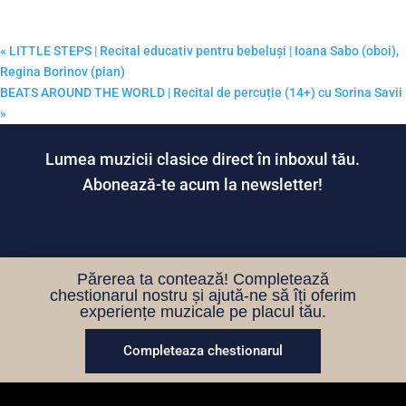
«
LITTLE STEPS | Recital educativ pentru bebeluși | Ioana Sabo (oboi),
Regina Borinov (pian)
BEATS AROUND THE WORLD | Recital de percuție (14+) cu Sorina Savii
»
Lumea muzicii clasice direct în inboxul tău.
Abonează-te acum la newsletter!
Părerea ta contează! Completează
chestionarul nostru și ajută-ne să îți oferim
experiențe muzicale pe placul tău.
Completeaza chestionarul