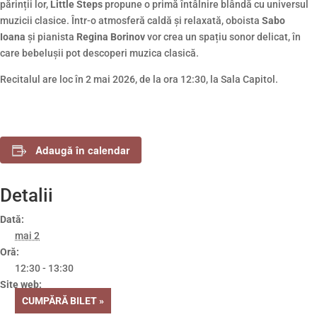
părinții lor,
Little Steps
propune o primă întâlnire blândă cu universul
muzicii clasice. Într-o atmosferă caldă și relaxată, oboista
Sabo
Ioana
și pianista
Regina Borinov
vor crea un spațiu sonor delicat, în
care bebelușii pot descoperi muzica clasică.
Recitalul are loc în 2 mai 2026, de la ora 12:30, la Sala Capitol.
Adaugă în calendar
Detalii
Dată:
mai 2
Oră:
12:30 - 13:30
Site web:
CUMPĂRĂ BILET »