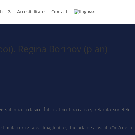
lic
Accesibilitate
Contact
oi), Regina Borinov (pian)
sul muzicii clasice. Într-o atmosferă caldă și relaxată, sunetele
stimula curiozitatea, imaginația și bucuria de a asculta încă de la