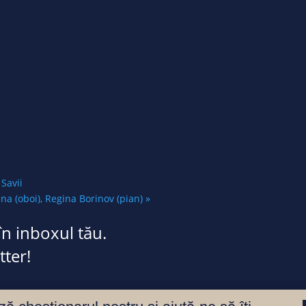
Savii
ana (oboi), Regina Borinov (pian)
»
în inboxul tău.
ter!