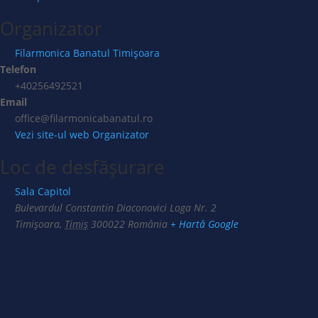
Organizator
Filarmonica Banatul Timișoara
Telefon
+40256492521
Email
office@filarmonicabanatul.ro
Vezi site-ul web Organizator
Loc de desfășurare
Sala Capitol
Bulevardul Constantin Diaconovici Loga Nr. 2
Timișoara
,
Timiș
300022
România
+ Hartă Google