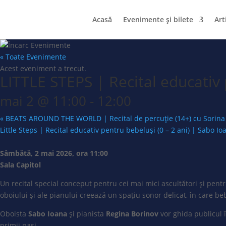
Acasă
Evenimente și bilete
Art
« Toate Evenimente
Acest eveniment a trecut.
LITTLE STEPS | Recital educativ 
mai 2 @ 11:00
-
12:00
«
BEATS AROUND THE WORLD | Recital de percuție (14+) cu Sorina 
Little Steps | Recital educativ pentru bebeluși (0 – 2 ani) | Sabo Io
Sâmbătă, 2 mai 2026, ora 11:00
Sala Capitol
Un recital special conceput pentru cei mai mici ascultători și pentru
oboiului și ale pianului creează un spațiu sonor delicat, în care be
Oboista
Sabo Ioana
și pianista
Regina Borinov
vor ghida publicul î
primii pași.