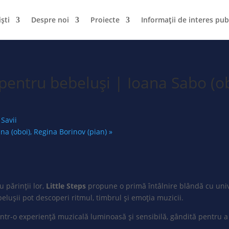
iști
Despre noi
Proiecte
Informații de interes pub
pentru bebeluși | Ioana Sabo (ob
Savii
ana (oboi), Regina Borinov (pian)
»
 părinții lor,
Little Steps
propune o primă întâlnire blândă cu univer
belușii pot descoperi ritmul, timbrul și emoția muzicii.
ntr-o experiență muzicală luminoasă și sensibilă, gândită pentru a 