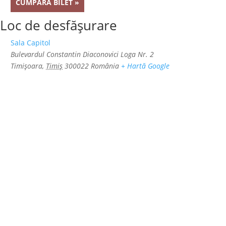
CUMPĂRĂ BILET »
Loc de desfășurare
Sala Capitol
Bulevardul Constantin Diaconovici Loga Nr. 2
Timișoara
,
Timiș
300022
România
+ Hartă Google