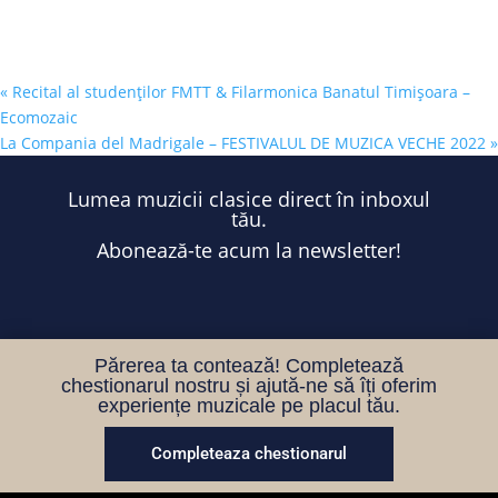
«
Recital al studenților FMTT & Filarmonica Banatul Timișoara –
Ecomozaic
La Compania del Madrigale – FESTIVALUL DE MUZICA VECHE 2022
»
Lumea muzicii clasice direct în inboxul
tău.
Abonează-te acum la newsletter!
Părerea ta contează! Completează
chestionarul nostru și ajută-ne să îți oferim
experiențe muzicale pe placul tău.
Completeaza chestionarul