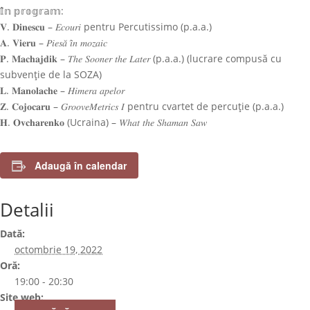
𝕀̂𝕟 𝕡𝕣𝕠𝕘𝕣𝕒𝕞:
𝐕. 𝐃𝐢𝐧𝐞𝐬𝐜𝐮 –
𝐸𝑐𝑜𝑢𝑟𝑖
pentru Percutissimo (p.a.a.)
𝐀. 𝐕𝐢𝐞𝐫𝐮 –
𝑃𝑖𝑒𝑠𝑎̆ 𝑖̂𝑛 𝑚𝑜𝑧𝑎𝑖𝑐
𝐏. 𝐌𝐚𝐜𝐡𝐚𝐣𝐝𝐢𝐤 –
𝑇ℎ𝑒 𝑆𝑜𝑜𝑛𝑒𝑟 𝑡ℎ𝑒 𝐿𝑎𝑡𝑒𝑟
(p.a.a.)
(lucrare compusă cu
subvenție de la SOZA)
𝐋. 𝐌𝐚𝐧𝐨𝐥𝐚𝐜𝐡𝐞 –
𝐻𝑖𝑚𝑒𝑟𝑎 𝑎𝑝𝑒𝑙𝑜𝑟
𝐙. 𝐂𝐨𝐣𝐨𝐜𝐚𝐫𝐮
–
𝐺𝑟𝑜𝑜𝑣𝑒𝑀𝑒𝑡𝑟𝑖𝑐𝑠 𝐼
pentru cvartet de percuție (p.a.a.)
𝐇. 𝐎𝐯𝐜𝐡𝐚𝐫𝐞𝐧𝐤𝐨 (Ucraina) –
𝑊ℎ𝑎𝑡 𝑡ℎ𝑒 𝑆ℎ𝑎𝑚𝑎𝑛 𝑆𝑎𝑤
Adaugă în calendar
Detalii
Dată:
octombrie 19, 2022
Oră:
19:00 - 20:30
Site web: