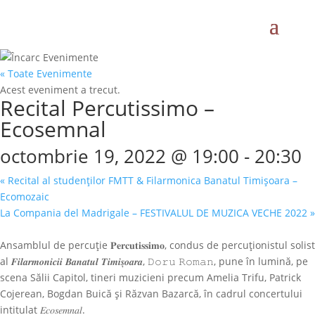
« Toate Evenimente
Acest eveniment a trecut.
Recital Percutissimo –
Ecosemnal
octombrie 19, 2022 @ 19:00
-
20:30
«
Recital al studenților FMTT & Filarmonica Banatul Timișoara –
Ecomozaic
La Compania del Madrigale – FESTIVALUL DE MUZICA VECHE 2022
»
Ansamblul de percuție 𝐏𝐞𝐫𝐜𝐮𝐭𝐢𝐬𝐬𝐢𝐦𝐨, condus de percuționistul solist
al 𝑭𝒊𝒍𝒂𝒓𝒎𝒐𝒏𝒊𝒄𝒊𝒊 𝑩𝒂𝒏𝒂𝒕𝒖𝒍 𝑻𝒊𝒎𝒊𝒔̦𝒐𝒂𝒓𝒂, 𝙳𝚘𝚛𝚞 𝚁𝚘𝚖𝚊𝚗, pune în lumină, pe
scena Sălii Capitol, tineri muzicieni precum Amelia Trifu, Patrick
Cojerean, Bogdan Buică și Răzvan Bazarcă, în cadrul concertului
intitulat 𝐸𝑐𝑜𝑠𝑒𝑚𝑛𝑎𝑙.