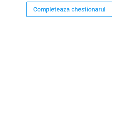
Completeaza chestionarul
@Filarmonica Banatul Timișoara 2026