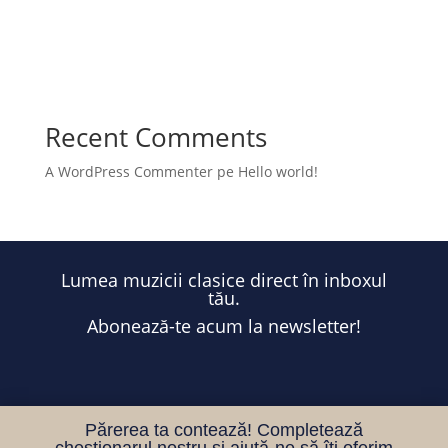
Mayumi Kanagawa – Eufonia Masterclass
JEROEN MENTENS – Eufonia Brass Academy
Andrei Kavalinski – Eufonia Brass Academy
Recent Comments
A WordPress Commenter
pe
Hello world!
Lumea muzicii clasice direct în inboxul
tău.
Abonează-te acum la newsletter!
Părerea ta contează! Completează