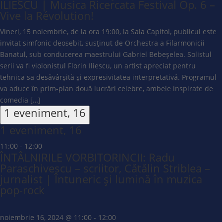
ILIESCU | Musica Ricercata Festival Op. 6 –
Vive la Révolution!
Vineri, 15 noiembrie, de la ora 19:00, la Sala Capitol, publicul este
invitat simfonic deosebit, susținut de Orchestra a Filarmonicii
Banatul, sub conducerea maestrului Gabriel Bebeșelea. Solistul
serii va fi violonistul Florin Iliescu, un artist apreciat pentru
tehnica sa desăvârșită și expresivitatea interpretativă. Programul
va aduce în prim-plan două lucrări celebre, ambele inspirate de
comedia […]
1 eveniment,
16
1 eveniment,
16
11:00
-
12:00
ÎNTÂLNIRILE VORBITORINCII: Radu
Paraschivescu – scriitor, Cătălin Striblea –
jurnalist | Întuneric și lumină în muzica
pop-rock
noiembrie 16, 2024 @ 11:00
-
12:00