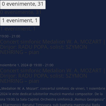
0 evenimente,
31
0 evenimente,
31
1 eveniment,
1
1 eveniment,
1
19:00
-
21:00
Concert simfonic Medalion W. A. MOZART |
Dirijor: RADU POPA, solist: SZYMON
NEHRING – pian
noiembrie 1, 2024 @ 19:00
-
21:00
Concert simfonic Medalion W. A. MOZART |
Dirijor: RADU POPA, solist: SZYMON
NEHRING – pian
„Medalion W. A. Mozart”, concertul simfonic de vineri, 1 noiembrie
2024 le este dedicat iubitorilor muzicii marelui compozitor. De la
ora 19:00, la Sala Capitol, Orchestra simfonică „Remus Georgescu”
a Filarmonicii Banatul Timișoara, sub bagheta maestrului Radu