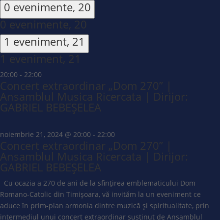
0 evenimente,
20
0 evenimente,
20
1 eveniment,
21
1 eveniment,
21
20:00
-
22:00
Concert extraordinar „Dom 270” |
Ansamblul Musica Ricercata | Dirijor:
GABRIEL BEBEȘELEA
noiembrie 21, 2024 @ 20:00
-
22:00
Concert extraordinar „Dom 270” |
Ansamblul Musica Ricercata | Dirijor:
GABRIEL BEBEȘELEA
Cu ocazia a 270 de ani de la sfințirea emblematicului Dom
Romano-Catolic din Timișoara, vă invităm la un eveniment ce
aduce în prim-plan armonia dintre muzică și spiritualitate, prin
intermediul unui concert extraordinar susținut de Ansamblul