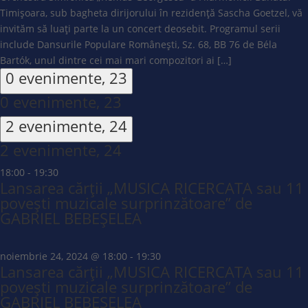
Timișoara, sub bagheta dirijorului în rezidență Sascha Goetzel, vă
invităm să luați parte la un concert deosebit. Programul serii
include Dansurile Populare Românești, Sz. 68, BB 76 de Béla
Bartók, unul dintre cei mai mari compozitori ai […]
0 evenimente,
23
0 evenimente,
23
2 evenimente,
24
2 evenimente,
24
18:00
-
19:30
Lansarea cărții „MUSICA RICERCATA sau 11
povești muzicale surprinzătoare” de
GABRIEL BEBEȘELEA
noiembrie 24, 2024 @ 18:00
-
19:30
Lansarea cărții „MUSICA RICERCATA sau 11
povești muzicale surprinzătoare” de
GABRIEL BEBEȘELEA