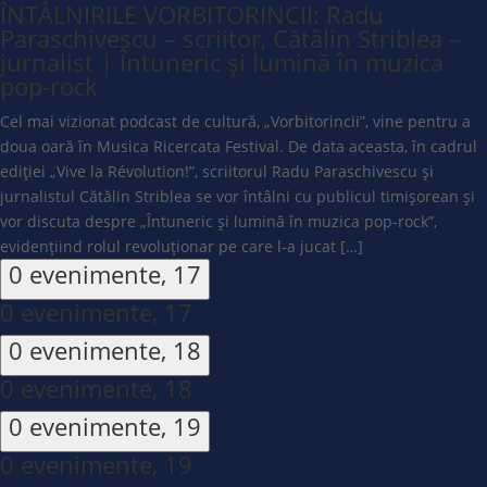
ÎNTÂLNIRILE VORBITORINCII: Radu
Paraschivescu – scriitor, Cătălin Striblea –
jurnalist | Întuneric și lumină în muzica
pop-rock
Cel mai vizionat podcast de cultură, „Vorbitorincii”, vine pentru a
doua oară în Musica Ricercata Festival. De data aceasta, în cadrul
ediției „Vive la Révolution!”, scriitorul Radu Paraschivescu și
jurnalistul Cătălin Striblea se vor întâlni cu publicul timișorean și
vor discuta despre „Întuneric și lumină în muzica pop-rock”,
evidențiind rolul revoluționar pe care l-a jucat […]
0 evenimente,
17
0 evenimente,
17
0 evenimente,
18
0 evenimente,
18
0 evenimente,
19
0 evenimente,
19