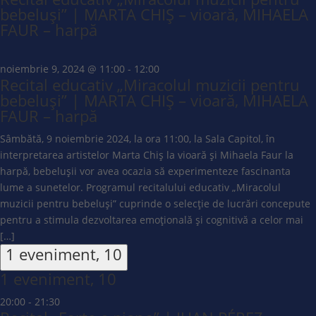
bebeluși” | MARTA CHIȘ – vioară, MIHAELA
FAUR – harpă
noiembrie 9, 2024 @ 11:00
-
12:00
Recital educativ „Miracolul muzicii pentru
bebeluși” | MARTA CHIȘ – vioară, MIHAELA
FAUR – harpă
Sâmbătă, 9 noiembrie 2024, la ora 11:00, la Sala Capitol, în
interpretarea artistelor Marta Chiș la vioară și Mihaela Faur la
harpă, bebelușii vor avea ocazia să experimenteze fascinanta
lume a sunetelor. Programul recitalului educativ „Miracolul
muzicii pentru bebeluși” cuprinde o selecție de lucrări concepute
pentru a stimula dezvoltarea emoțională și cognitivă a celor mai
[…]
1 eveniment,
10
1 eveniment,
10
20:00
-
21:30