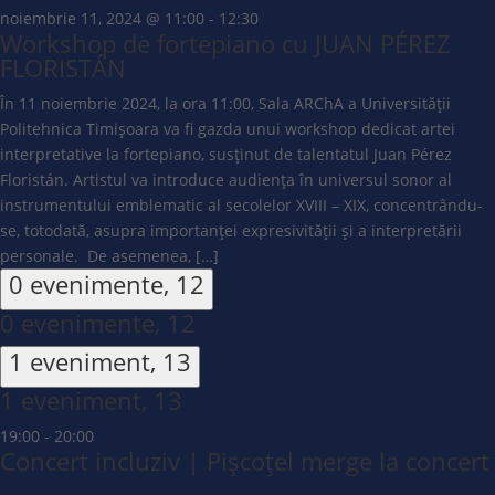
noiembrie 11, 2024 @ 11:00
-
12:30
Workshop de fortepiano cu JUAN PÉREZ
FLORISTÁN
În 11 noiembrie 2024, la ora 11:00, Sala ARChA a Universității
Politehnica Timișoara va fi gazda unui workshop dedicat artei
interpretative la fortepiano, susținut de talentatul Juan Pérez
Floristán. Artistul va introduce audiența în universul sonor al
instrumentului emblematic al secolelor XVIII – XIX, concentrându-
se, totodată, asupra importanței expresivității și a interpretării
personale. De asemenea, […]
0 evenimente,
12
0 evenimente,
12
1 eveniment,
13
1 eveniment,
13
19:00
-
20:00
Concert incluziv | Pișcoțel merge la concert