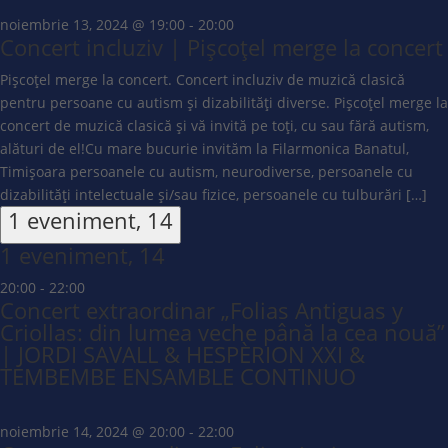
noiembrie 13, 2024 @ 19:00
-
20:00
Concert incluziv | Pișcoțel merge la concert
Pișcoțel merge la concert. Concert incluziv de muzică clasică
pentru persoane cu autism și dizabilități diverse. Pișcoțel merge la
concert de muzică clasică și vă invită pe toți, cu sau fără autism,
alături de el!Cu mare bucurie invităm la Filarmonica Banatul,
Timișoara persoanele cu autism, neurodiverse, persoanele cu
dizabilități intelectuale și/sau fizice, persoanele cu tulburări […]
1 eveniment,
14
1 eveniment,
14
20:00
-
22:00
Concert extraordinar „Folias Antiguas y
Criollas: din lumea veche până la cea nouă”
| JORDI SAVALL & HESPÈRION XXI &
TEMBEMBE ENSAMBLE CONTINUO
noiembrie 14, 2024 @ 20:00
-
22:00