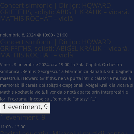
Concert simfonic | Dirijor: HOWARD
GRIFFITHS, soliști: ABIGÉL KRÁLIK – vioară,
MATHIS ROCHAT – violă
noiembrie 8, 2024 @ 19:00
-
21:00
Concert simfonic | Dirijor: HOWARD
GRIFFITHS, soliști: ABIGÉL KRÁLIK – vioară,
MATHIS ROCHAT – violă
Vineri, 8 noiembrie 2024, ora 19:00, la Sala Capitol, Orchestra
simfonică „Remus Georgescu” a Filarmonicii Banatul, sub bagheta
maestrului Howard Griffiths, ne va purta într-o călătorie muzicală
memorabilă căreia doi soliști excepționali, Abigél Králik la vioară și
Mathis Rochat la violă, îi vor da o notă aparte prin interpretările
lor. Programul începe cu „Romantic Fantasy” […]
1 eveniment,
9
1 eveniment,
9
11:00
-
12:00
Recital educativ „Miracolul muzicii pentru