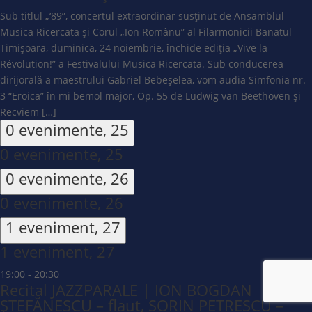
Sub titlul „‘89”, concertul extraordinar susținut de Ansamblul
Musica Ricercata și Corul „Ion Românu” al Filarmonicii Banatul
Timișoara, duminică, 24 noiembrie, închide ediția „Vive la
Révolution!” a Festivalului Musica Ricercata. Sub conducerea
dirijorală a maestrului Gabriel Bebeșelea, vom audia Simfonia nr.
3 “Eroica” în mi bemol major, Op. 55 de Ludwig van Beethoven și
Recviem […]
0 evenimente,
25
0 evenimente,
25
0 evenimente,
26
0 evenimente,
26
1 eveniment,
27
1 eveniment,
27
19:00
-
20:30
Recital JAZZPARALE | ION BOGDAN
ȘTEFĂNESCU – flaut, SORIN PETRESCU –