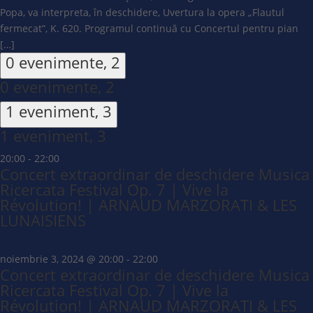
Popa, va interpreta, în deschidere, Uvertura la opera „Flautul
fermecat”, K. 620. Programul continuă cu Concertul pentru pian
[…]
0 evenimente,
2
0 evenimente,
2
1 eveniment,
3
1 eveniment,
3
20:00
-
22:00
Concert extraordinar de deschidere Musica
Ricercata Festival Op. 7 | Vive la
Révolution! | ARNAUD MARZORATI & LES
LUNAISIENS
noiembrie 3, 2024 @ 20:00
-
22:00
Concert extraordinar de deschidere Musica
Ricercata Festival Op. 7 | Vive la
Révolution! | ARNAUD MARZORATI & LES