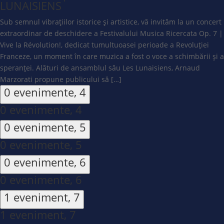
LUNAISIENS
Sub semnul vibrațiilor istorice și artistice, vă invităm la un concert
extraordinar de deschidere a Festivalului Musica Ricercata Op. 7 |
Vive la Révolution!, dedicat tumultuoasei perioade a Revoluției
Franceze, un moment în care muzica a fost o voce a schimbării și a
speranței. Alături de ansamblul său Les Lunaisiens, Arnaud
Marzorati propune publicului să […]
0 evenimente,
4
0 evenimente,
4
0 evenimente,
5
0 evenimente,
5
0 evenimente,
6
0 evenimente,
6
1 eveniment,
7
1 eveniment,
7