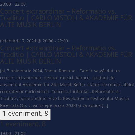
20:00
-
22:00
Concert extraordinar – Reformatio vs.
Traditio | CARLO VISTOLI & AKADEMIE FÜR
ALTE MUSIK BERLIN
noiembrie 7, 2024 @ 20:00
-
22:00
Concert extraordinar – Reformatio vs.
Traditio | CARLO VISTOLI & AKADEMIE FÜR
ALTE MUSIK BERLIN
Joi, 7 noiembrie 2024, Domul Romano - Catolic va găzdui un
concert extraordinar, dedicat muzicii baroce, susținut de
ansamblul Akademie für Alte Musik Berlin, alături de remarcabilul
contratenor Carlo Vistoli. Concertul, intitulat „Reformatio vs.
Traditio”, parte a ediției Vive la Révolution! a Festivalului Musica
Ricercata Op. 7, va începe la ora 20:00 și va aduce […]
1 eveniment,
8
1 eveniment,
8
19:00
-
21:00