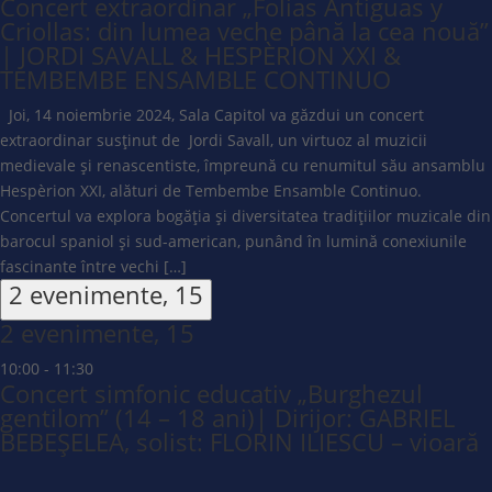
Concert extraordinar „Folias Antiguas y
Criollas: din lumea veche până la cea nouă”
| JORDI SAVALL & HESPÈRION XXI &
TEMBEMBE ENSAMBLE CONTINUO
Joi, 14 noiembrie 2024, Sala Capitol va găzdui un concert
extraordinar susținut de Jordi Savall, un virtuoz al muzicii
medievale și renascentiste, împreună cu renumitul său ansamblu
Hespèrion XXI, alături de Tembembe Ensamble Continuo.
Concertul va explora bogăția și diversitatea tradițiilor muzicale din
barocul spaniol și sud-american, punând în lumină conexiunile
fascinante între vechi […]
2 evenimente,
15
2 evenimente,
15
10:00
-
11:30
Concert simfonic educativ „Burghezul
gentilom” (14 – 18 ani)| Dirijor: GABRIEL
BEBEȘELEA, solist: FLORIN ILIESCU – vioară