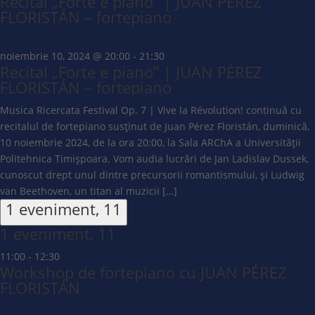
Recital „Forte e piano” | JUAN PÉREZ
FLORISTÁN – fortepiano
noiembrie 10, 2024 @ 20:00
-
21:30
Recital „Forte e piano” | JUAN PÉREZ
FLORISTÁN – fortepiano
Musica Ricercata Festival Op. 7 | Vive la Révolution! continuă cu
recitalul de fortepiano susținut de Juan Pérez Floristán, duminică,
10 noiembrie 2024, de la ora 20:00, la Sala ARChA a Universității
Politehnica Timișpoara. Vom audia lucrări de Jan Ladislav Dussek,
cunoscut drept unul dintre precursorii romantismului, și Ludwig
van Beethoven, un titan al muzicii […]
1 eveniment,
11
1 eveniment,
11
11:00
-
12:30
Workshop de fortepiano cu JUAN PÉREZ
FLORISTÁN