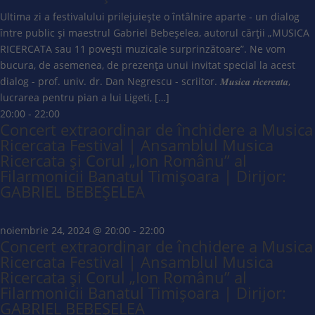
Ultima zi a festivalului prilejuiește o întâlnire aparte - un dialog
între public și maestrul Gabriel Bebeșelea, autorul cărții „MUSICA
RICERCATA sau 11 povești muzicale surprinzătoare”. Ne vom
bucura, de asemenea, de prezența unui invitat special la acest
dialog - prof. univ. dr. Dan Negrescu - scriitor. 𝑴𝒖𝒔𝒊𝒄𝒂 𝒓𝒊𝒄𝒆𝒓𝒄𝒂𝒕𝒂,
lucrarea pentru pian a lui Ligeti, […]
20:00
-
22:00
Concert extraordinar de închidere a Musica
Ricercata Festival | Ansamblul Musica
Ricercata și Corul „Ion Românu” al
Filarmonicii Banatul Timișoara | Dirijor:
GABRIEL BEBEȘELEA
noiembrie 24, 2024 @ 20:00
-
22:00
Concert extraordinar de închidere a Musica
Ricercata Festival | Ansamblul Musica
Ricercata și Corul „Ion Românu” al
Filarmonicii Banatul Timișoara | Dirijor:
GABRIEL BEBEȘELEA