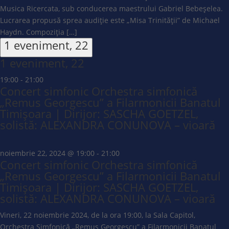
Musica Ricercata, sub conducerea maestrului Gabriel Bebeșelea.
Lucrarea propusă sprea audiție este „Misa Trinității” de Michael
Haydn. Compoziția […]
1 eveniment,
22
1 eveniment,
22
19:00
-
21:00
Concert simfonic Orchestra simfonică
„Remus Georgescu” a Filarmonicii Banatul
Timișoara | Dirijor: SASCHA GOETZEL,
solistă: ALEXANDRA CONUNOVA – vioară
noiembrie 22, 2024 @ 19:00
-
21:00
Concert simfonic Orchestra simfonică
„Remus Georgescu” a Filarmonicii Banatul
Timișoara | Dirijor: SASCHA GOETZEL,
solistă: ALEXANDRA CONUNOVA – vioară
Vineri, 22 noiembrie 2024, de la ora 19:00, la Sala Capitol,
Orchestra Simfonică „Remus Georgescu” a Filarmonicii Banatul