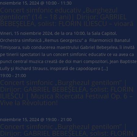
noiembrie 15, 2024 @ 10:00
-
11:30
Concert simfonic educativ „Burghezul
gentilom” (14 – 18 ani)| Dirijor: GABRIEL
BEBEȘELEA, solist: FLORIN ILIESCU – vioară
Vineri, 15 noiembrie 2024, de la ora 10:00, la Sala Capitol,
Orchestra simfonică „Remus Georgescu” a Filarmonicii Banatul
Timișoara, sub conducerea maestrului Gabriel Bebeșelea, îi invită
pe tinerii spectatori la un concert simfonic educativ ce va avea ca
punct central muzica creată de doi mari compozitori, Jean Baptiste
Lully și Richard Strauss, inspirată de capodopera […]
19:00
-
21:00
Concert simfonic „Burghezul gentilom” |
Dirijor: GABRIEL BEBEȘELEA, solist: FLORIN
ILIESCU | Musica Ricercata Festival Op. 6 –
Vive la Révolution!
noiembrie 15, 2024 @ 19:00
-
21:00
Concert simfonic „Burghezul gentilom” |
Dirijor: GABRIEL BEBEȘELEA, solist: FLORIN