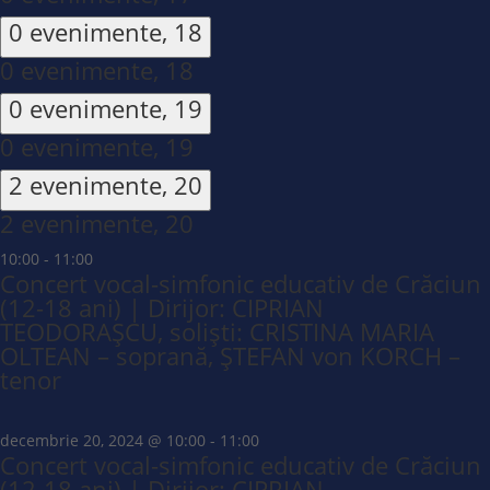
0 evenimente,
18
0 evenimente,
18
0 evenimente,
19
0 evenimente,
19
2 evenimente,
20
2 evenimente,
20
10:00
-
11:00
Concert vocal-simfonic educativ de Crăciun
(12-18 ani) | Dirijor: CIPRIAN
TEODORAȘCU, soliști: CRISTINA MARIA
OLTEAN – soprană, ȘTEFAN von KORCH –
tenor
decembrie 20, 2024 @ 10:00
-
11:00
Concert vocal-simfonic educativ de Crăciun
(12-18 ani) | Dirijor: CIPRIAN