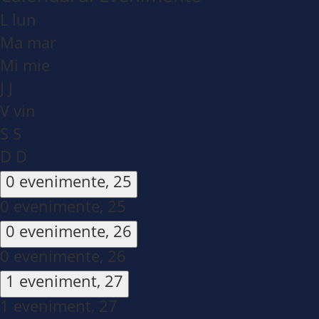
L
lun
Ma
mar
Mi
mie
J
J
V
vin
S
S
D
D
0 evenimente,
25
0 evenimente,
25
0 evenimente,
26
0 evenimente,
26
1 eveniment,
27
1 eveniment,
27