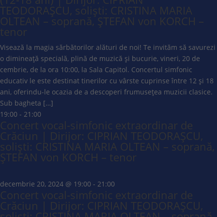
TEODORAȘCU, soliști: CRISTINA MARIA
OLTEAN – soprană, ȘTEFAN von KORCH –
tenor
Visează la magia sărbătorilor alături de noi! Te invităm să savurezi
o dimineață specială, plină de muzică și bucurie, vineri, 20 de
cembrie, de la ora 10:00, la Sala Capitol. Concertul simfonic
educativ le este destinat tinerilor cu vârste cuprinse între 12 și 18
ani, oferindu-le ocazia de a descoperi frumusețea muzicii clasice.
Sub bagheta […]
19:00
-
21:00
Concert vocal-simfonic extraordinar de
Crăciun | Dirijor: CIPRIAN TEODORAȘCU,
soliști: CRISTINA MARIA OLTEAN – soprană,
ȘTEFAN von KORCH – tenor
decembrie 20, 2024 @ 19:00
-
21:00
Concert vocal-simfonic extraordinar de
Crăciun | Dirijor: CIPRIAN TEODORAȘCU,
soliști: CRISTINA MARIA OLTEAN – soprană,