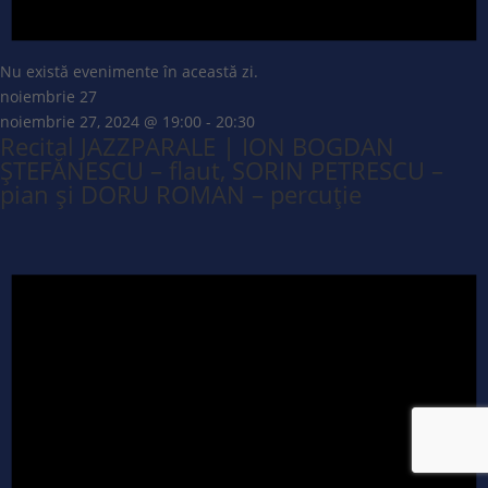
Nu există evenimente în această zi.
noiembrie 27
noiembrie 27, 2024 @ 19:00
-
20:30
Recital JAZZPARALE | ION BOGDAN
ȘTEFĂNESCU – flaut, SORIN PETRESCU –
pian și DORU ROMAN – percuție