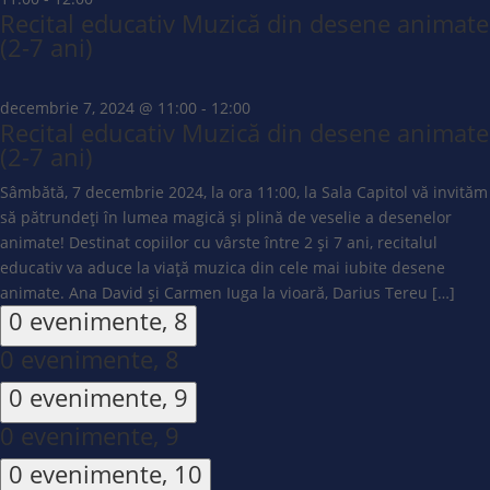
Recital educativ Muzică din desene animate
(2-7 ani)
decembrie 7, 2024 @ 11:00
-
12:00
Recital educativ Muzică din desene animate
(2-7 ani)
Sâmbătă, 7 decembrie 2024, la ora 11:00, la Sala Capitol vă invităm
să pătrundeți în lumea magică și plină de veselie a desenelor
animate! Destinat copiilor cu vârste între 2 și 7 ani, recitalul
educativ va aduce la viață muzica din cele mai iubite desene
animate. Ana David și Carmen Iuga la vioară, Darius Tereu […]
0 evenimente,
8
0 evenimente,
8
0 evenimente,
9
0 evenimente,
9
0 evenimente,
10