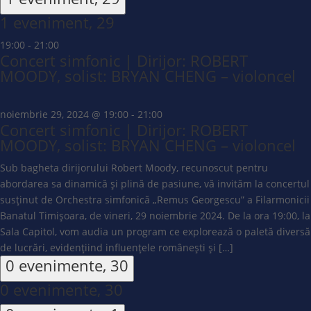
1 eveniment,
29
19:00
-
21:00
Concert simfonic | Dirijor: ROBERT
MOODY, solist: BRYAN CHENG – violoncel
noiembrie 29, 2024 @ 19:00
-
21:00
Concert simfonic | Dirijor: ROBERT
MOODY, solist: BRYAN CHENG – violoncel
Sub bagheta dirijorului Robert Moody, recunoscut pentru
abordarea sa dinamică și plină de pasiune, vă invităm la concertul
susținut de Orchestra simfonică „Remus Georgescu” a Filarmonicii
Banatul Timișoara, de vineri, 29 noiembrie 2024. De la ora 19:00, la
Sala Capitol, vom audia un program ce explorează o paletă diversă
de lucrări, evidențiind influențele românești și […]
0 evenimente,
30
0 evenimente,
30