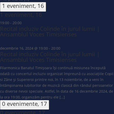
1 eveniment,
16
1 eveniment,
16
19:00
-
20:00
Recital incluziv Colinde în jurul lumii |
Ansamblul Voces Timisienses
decembrie 16, 2024 @ 19:00
-
20:00
Recital incluziv Colinde în jurul lumii |
Ansamblul Voces Timisienses
Filarmonica Banatul Timișoara își continuă misiunea începută
odată cu concertul incluziv organizat împreună cu asociațiile Copii
si Zâne și Supereroi printre noi, în 13 noiembrie, de a veni în
întâmpinarea iubitorilor de muzică clasică din rândul persoanelor
cu diverse nevoi speciale. Astfel, în data de 16 decembrie 2024, de
la ora 19:00, organizăm pentru ele […]
0 evenimente,
17
0 evenimente,
17