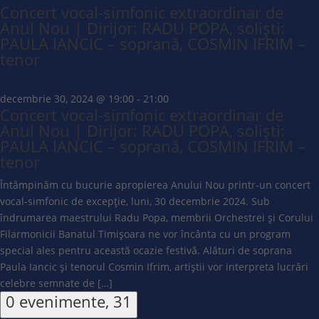
Concert vocal-simfonic extraordinar de
Anul Nou | Dirijor: RADU POPA, soliști:
PAULA IANCIC – soprană, COSMIN IFRIM –
tenor
decembrie 30, 2024 @ 19:00
-
21:00
Concert vocal-simfonic extraordinar de
Anul Nou | Dirijor: RADU POPA, soliști:
PAULA IANCIC – soprană, COSMIN IFRIM –
tenor
Întâmpinăm cu bucurie apropierea Anului Nou printr-un concert
vocal-simfonic de excepție, luni, 30 decembrie 2024. Sub
îndrumarea maestrului Radu Popa, membrii Orchestrei și Corului
Filarmonicii Banatul Timișoara ne vor încânta cu un program
special ales pentru această ocazie festivă. Alături de soprana
Paula Iancic și tenorul Cosmin Ifrim, artiștii vor interpreta lucrări
celebre semnate de […]
0 evenimente,
31