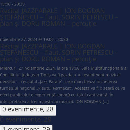
19:00
-
20:30
Recital JAZZPARALE | ION BOGDAN
ȘTEFĂNESCU – flaut, SORIN PETRESCU –
pian și DORU ROMAN – percuție
noiembrie 27, 2024 @ 19:00
-
20:30
Recital JAZZPARALE | ION BOGDAN
ȘTEFĂNESCU – flaut, SORIN PETRESCU –
pian și DORU ROMAN – percuție
Miercuri, 27 noiembrie 2024, la ora 19:00, Sala Multifuncțională a
Consiliului Județean Timiș va fi gazda unui eveniment muzical
deosebit – recitalul „Jazz Parale”, care marchează încheierea
turneului național „Flautul Fermecat”. Aceasta va fi o seară ce va
oferi publicului o experiență sonoră cu totul captivantă. În
interpretarea a trei maeștri ai muzicii: ION BOGDAN […]
0 evenimente,
28
0 evenimente,
28
1 eveniment,
29