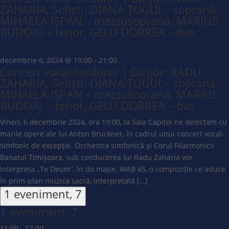
ZAHARIA, Soliști: DIANA ȚUGUI – soprană,
MIHAELA IȘPAN – mezzosoprană, MARIUS
BUDOIU – tenor, GELU DOBREA – bas
decembrie 6, 2024 @ 19:00
-
21:00
Concert vocal-simfonic | Dirijor: RADU
ZAHARIA, Soliști: DIANA ȚUGUI – soprană,
MIHAELA IȘPAN – mezzosoprană, MARIUS
BUDOIU – tenor, GELU DOBREA – bas
Vineri, 6 decembrie 2024, ora 19:00, la Sala Capitol ne delectăm cu
marile opere ale lui Anton Bruckner, în cadrul unui concert vocal-
simfonic de excepție. Orchestra simfonică și Corul Filarmonicii
Banatul Timișoara, sub conducerea lui Radu Zaharia vor
interpreta „Te Deum”, în do major, WAB 45, o compoziție ce aduce
în prim-plan muzica sacră, interpretată […]
1 eveniment,
7
1 eveniment,
7
11:00
-
12:00