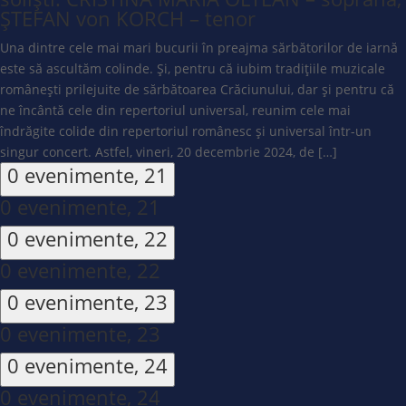
ȘTEFAN von KORCH – tenor
Una dintre cele mai mari bucurii în preajma sărbătorilor de iarnă
este să ascultăm colinde. Și, pentru că iubim tradițiile muzicale
românești prilejuite de sărbătoarea Crăciunului, dar și pentru că
ne încântă cele din repertoriul universal, reunim cele mai
îndrăgite colide din repertoriul românesc și universal într-un
singur concert. Astfel, vineri, 20 decembrie 2024, de […]
0 evenimente,
21
0 evenimente,
21
0 evenimente,
22
0 evenimente,
22
0 evenimente,
23
0 evenimente,
23
0 evenimente,
24
0 evenimente,
24