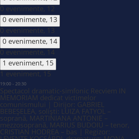
0 evenimente,
12
0 evenimente,
13
0 evenimente,
13
0 evenimente,
14
0 evenimente,
14
1 eveniment,
15
1 eveniment,
15
19:00
-
20:30
Spectacol dramatic-simfonic Recviem IN
MEMORIAM dedicat victimelor
comunismului | Dirijor: GABRIEL
BEBEȘELEA, soliști: LUIZA FATYOL –
soprană, MARTINIANA ANTONIE –
mezzosoprană, MARIUS BUDOIU – tenor,
CRISTIAN HODREA – bas | Regizor:
LEVENTE KOCSÁRDI, dramaturg: MONA