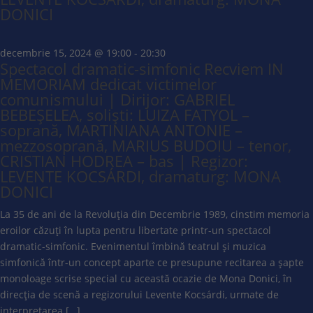
DONICI
decembrie 15, 2024 @ 19:00
-
20:30
Spectacol dramatic-simfonic Recviem IN
MEMORIAM dedicat victimelor
comunismului | Dirijor: GABRIEL
BEBEȘELEA, soliști: LUIZA FATYOL –
soprană, MARTINIANA ANTONIE –
mezzosoprană, MARIUS BUDOIU – tenor,
CRISTIAN HODREA – bas | Regizor:
LEVENTE KOCSÁRDI, dramaturg: MONA
DONICI
La 35 de ani de la Revoluția din Decembrie 1989, cinstim memoria
eroilor căzuți în lupta pentru libertate printr-un spectacol
dramatic-simfonic. Evenimentul îmbină teatrul și muzica
simfonică într-un concept aparte ce presupune recitarea a șapte
monoloage scrise special cu această ocazie de Mona Donici, în
direcția de scenă a regizorului Levente Kocsárdi, urmate de
interpretarea […]