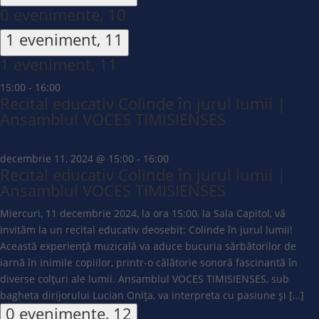
0 evenimente,
10
1 eveniment,
11
1 eveniment,
11
15:00
-
16:00
Recital educativ Colinde în jurul lumii |
Ansamblul VOCES TIMISIENSES
decembrie 11, 2024 @ 15:00
-
16:00
Recital educativ Colinde în jurul lumii |
Ansamblul VOCES TIMISIENSES
Miercuri, 11 decembrie 2024, la ora 15:00, la Sala Capitol, vă
invităm la un recital educativ deosebit: Colinde în jurul lumii!
Această experiență muzicală va aduce bucuria sărbătorilor de
iarnă în inimile copiilor, printr-o călătorie sonoră fascinantă în
diverse colțuri ale lumii. Ansamblul VOCES TIMISIENSES, sub
bagheta dirijorului Lucian Onița, va interpreta cu pasiune și […]
0 evenimente,
12