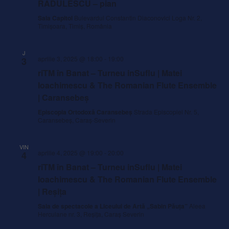
RĂDULESCU – pian
Sala Capitol
Bulevardul Constantin Diaconovici Loga Nr. 2,
Timișoara, Timiș, România
J
aprilie 3, 2025 @ 18:00
-
19:00
3
riTM în Banat – Turneu inSuflu | Matei
Ioachimescu & The Romanian Flute Ensemble
| Caransebeș
Episcopia Ortodoxă Caransebeș
Strada Episcopiei Nr. 5,
Caransebeș, Caraș-Severin
VIN
aprilie 4, 2025 @ 19:00
-
20:00
4
riTM în Banat – Turneu inSuflu | Matei
Ioachimescu & The Romanian Flute Ensemble
| Reșița
Sala de spectacole a Liceului de Artă „Sabin Păuța”
Aleea
Herculane nr. 3, Reșița, Caraș Severin