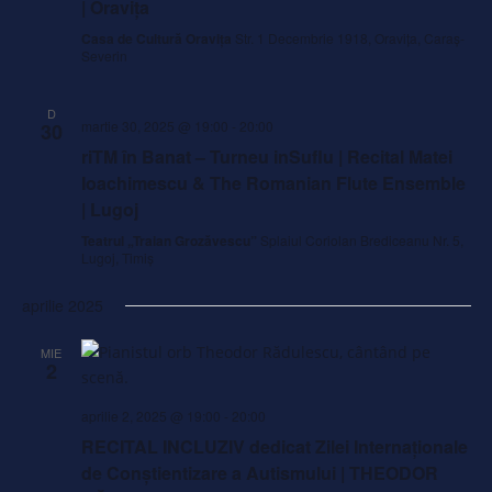
| Oravița
Casa de Cultură Oravița
Str. 1 Decembrie 1918, Oravița, Caraș-
Severin
D
martie 30, 2025 @ 19:00
-
20:00
30
riTM în Banat – Turneu inSuflu | Recital Matei
Ioachimescu & The Romanian Flute Ensemble
| Lugoj
Teatrul „Traian Grozăvescu”
Splaiul Coriolan Brediceanu Nr. 5,
Lugoj, Timiș
aprilie 2025
MIE
2
aprilie 2, 2025 @ 19:00
-
20:00
RECITAL INCLUZIV dedicat Zilei Internaționale
de Conștientizare a Autismului | THEODOR