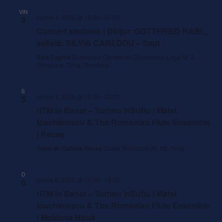
VIN
aprilie 4, 2025 @ 19:00
-
21:00
4
Concert simfonic | Dirijor: GOTTFRIED RABL,
solistă: SILVIA CAREDDU – flaut
Sala Capitol
Bulevardul Constantin Diaconovici Loga Nr. 2,
Timișoara, Timiș, România
S
aprilie 5, 2025 @ 19:00
-
20:00
5
riTM în Banat – Turneu inSuflu | Matei
Ioachimescu & The Romanian Flute Ensemble
| Recaș
Casa de Cultură Recaș
Calea Timisoarei Nr. 86, Timiș
D
aprilie 6, 2025 @ 18:00
-
19:00
6
riTM în Banat – Turneu inSuflu | Matei
Ioachimescu & The Romanian Flute Ensemble
| Moldova Nouă