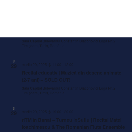
VIN
martie 28, 2025 @ 19:00
-
21:00
28
Concert simfonic | Dirijor: KEUNTAE PARK,
solistă: SOPHIE DERVAUX – fagot
Sala Capitol
Bulevardul Constantin Diaconovici Loga Nr. 2,
Timișoara, Timiș, România
S
martie 29, 2025 @ 11:00
-
12:00
29
Recital educativ | Muzică din desene animate
(2-7 ani) – SOLD OUT!
Sala Capitol
Bulevardul Constantin Diaconovici Loga Nr. 2,
Timișoara, Timiș, România
S
martie 29, 2025 @ 19:00
-
20:00
29
riTM în Banat – Turneu inSuflu | Recital Matei
Ioachimescu & The Romanian Flute Ensemble