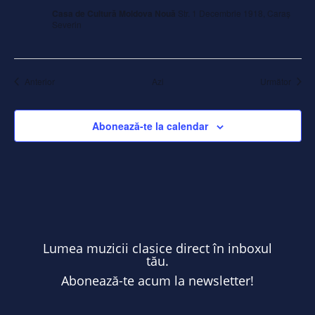
Casa de Cultură Moldova Nouă
Str. 1 Decembrie 1918, Caraș
Severin
Evenimente
Eveni
Anterior
Azi
Următor
Abonează-te la calendar
Lumea muzicii clasice direct în inboxul
tău.
Abonează-te acum la newsletter!