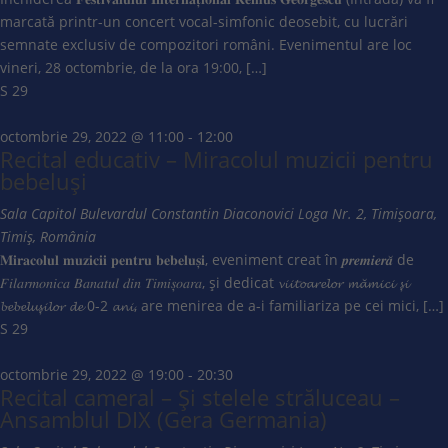
marcată printr-un concert vocal-simfonic deosebit, cu lucrări
semnate exclusiv de compozitori români. Evenimentul are loc
vineri, 28 octombrie, de la ora 19:00, […]
S
29
octombrie 29, 2022 @ 11:00
-
12:00
Recital educativ – Miracolul muzicii pentru
bebeluși
Sala Capitol
Bulevardul Constantin Diaconovici Loga Nr. 2, Timișoara,
Timiș, România
𝐌𝐢𝐫𝐚𝐜𝐨𝐥𝐮𝐥 𝐦𝐮𝐳𝐢𝐜𝐢𝐢 𝐩𝐞𝐧𝐭𝐫𝐮 𝐛𝐞𝐛𝐞𝐥𝐮𝐬̦𝐢, eveniment creat în 𝒑𝒓𝒆𝒎𝒊𝒆𝒓𝒂̆ de
𝐹𝑖𝑙𝑎𝑟𝑚𝑜𝑛𝑖𝑐𝑎 𝐵𝑎𝑛𝑎𝑡𝑢𝑙 𝑑𝑖𝑛 𝑇𝑖𝑚𝑖𝑠̦𝑜𝑎𝑟𝑎, și dedicat 𝓿𝓲𝓲𝓽𝓸𝓪𝓻𝓮𝓵𝓸𝓻 𝓶𝓪̆𝓶𝓲𝓬𝓲 𝓼̦𝓲
𝓫𝓮𝓫𝓮𝓵𝓾𝓼̦𝓲𝓵𝓸𝓻 𝓭𝓮 0-2 𝓪𝓷𝓲, are menirea de a-i familiariza pe cei mici, […]
S
29
octombrie 29, 2022 @ 19:00
-
20:30
Recital cameral – Și stelele străluceau –
Ansamblul DIX (Gera Germania)