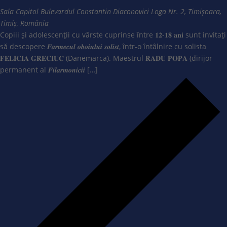
Sala Capitol
Bulevardul Constantin Diaconovici Loga Nr. 2, Timișoara,
Timiș, România
Copiii și adolescenții cu vârste cuprinse între 𝟏𝟐-𝟏𝟖 𝐚𝐧𝐢 sunt invitați
să descopere 𝑭𝒂𝒓𝒎𝒆𝒄𝒖𝒍 𝒐𝒃𝒐𝒊𝒖𝒍𝒖𝒊 𝒔𝒐𝒍𝒊𝒔𝒕, într-o întâlnire cu solista
𝐅𝐄𝐋𝐈𝐂𝐈𝐀 𝐆𝐑𝐄𝐂𝐈𝐔𝐂 (Danemarca). Maestrul 𝐑𝐀𝐃𝐔 𝐏𝐎𝐏𝐀 (dirijor
permanent al 𝑭𝒊𝒍𝒂𝒓𝒎𝒐𝒏𝒊𝒄𝒊𝒊 […]