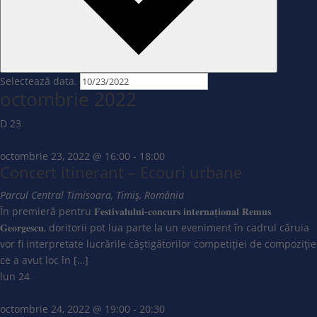
Selectează data.
octombrie 2022
D
23
octombrie 23, 2022 @ 16:00
-
18:00
Concert itinerant – Ecouri urbane
Parcul Central
Timisoara, Timiș, România
În premieră pentru 𝐅𝐞𝐬𝐭𝐢𝐯𝐚𝐥𝐮𝐥𝐮𝐢-𝐜𝐨𝐧𝐜𝐮𝐫𝐬 𝐢𝐧𝐭𝐞𝐫𝐧𝐚𝐭̦𝐢𝐨𝐧𝐚𝐥 𝐑𝐞𝐦𝐮𝐬
𝐆𝐞𝐨𝐫𝐠𝐞𝐬𝐜𝐮, doritorii pot lua parte la un eveniment în cadrul căruia
vor fi interpretate lucrările câștigătorilor competiției de compoziție
ce a avut loc în […]
lun
24
octombrie 24, 2022 @ 19:00
-
20:30