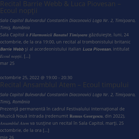
Recital Barrie Webb & Luca Piovesan –
Ecoul nopții
Sala Capitol
Bulevardul Constantin Diaconovici Loga Nr. 2, Timișoara,
Timiș, România
Sala Capitol a 𝑭𝒊𝒍𝒂𝒓𝒎𝒐𝒏𝒊𝒄𝒊𝒊 𝑩𝒂𝒏𝒂𝒕𝒖𝒍 𝑻𝒊𝒎𝒊𝒔̦𝒐𝒂𝒓𝒂 găzduiește, luni, 24
octombrie, de la ora 19:00, un recital al trombonistului britanic
𝘽𝙖𝙧𝙧𝙞𝙚 𝙒𝙚𝙗𝙗 și al acordeonistului italian 𝙇𝙪𝙘𝙖 𝙋𝙞𝙤𝙫𝙚𝙨𝙖𝙣, intitulat
𝐸𝑐𝑜𝑢𝑙 𝑛𝑜𝑝𝑡̦𝑖𝑖. […]
mar
25
octombrie 25, 2022 @ 19:00
-
20:30
Recital Ansamblul Atem – Ecoul timpului
Sala Capitol
Bulevardul Constantin Diaconovici Loga Nr. 2, Timișoara,
Timiș, România
Prezență permanentă în cadrul Festivalului Internațional de
Muzică Nouă Intrada (redenumit 𝐑𝐞𝐦𝐮𝐬 𝐆𝐞𝐨𝐫𝐠𝐞𝐬𝐜𝐮, din 2022),
𝐴𝑛𝑠𝑎𝑚𝑏𝑙𝑢𝑙 𝐴𝑡𝑒𝑚 va susține un recital în Sala Capitol, marți, 25
octombrie, de la ora […]
mie
26