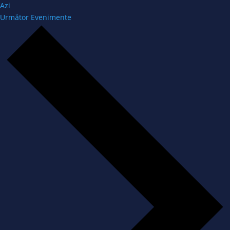
Azi
Următor
Evenimente