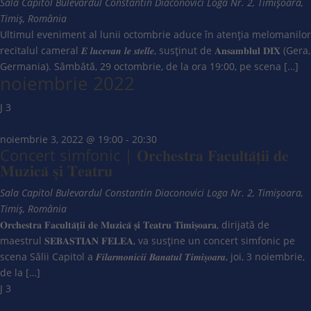
Sala Capitol
Bulevardul Constantin Diaconovici Loga Nr. 2, Timișoara,
Timiș, România
Ultimul eveniment al lunii octombrie aduce în atenția melomanilor
recitalul cameral 𝑬 𝒍𝒖𝒄𝒆𝒗𝒂𝒏 𝒍𝒆 𝒔𝒕𝒆𝒍𝒍𝒆, susținut de 𝐀𝐧𝐬𝐚𝐦𝐛𝐥𝐮𝐥 𝐃𝐈𝐗 (Gera,
Germania). Sâmbătă, 29 octombrie, de la ora 19:00, pe scena […]
noiembrie 2022
J
3
noiembrie 3, 2022 @ 19:00
-
20:30
Concert simfonic | 𝐎𝐫𝐜𝐡𝐞𝐬𝐭𝐫𝐚 𝐅𝐚𝐜𝐮𝐥𝐭𝐚̆𝐭̦𝐢𝐢 𝐝𝐞
𝐌𝐮𝐳𝐢𝐜𝐚̆ 𝐬̦𝐢 𝐓𝐞𝐚𝐭𝐫𝐮
Sala Capitol
Bulevardul Constantin Diaconovici Loga Nr. 2, Timișoara,
Timiș, România
𝐎𝐫𝐜𝐡𝐞𝐬𝐭𝐫𝐚 𝐅𝐚𝐜𝐮𝐥𝐭𝐚̆𝐭̦𝐢𝐢 𝐝𝐞 𝐌𝐮𝐳𝐢𝐜𝐚̆ 𝐬̦𝐢 𝐓𝐞𝐚𝐭𝐫𝐮 𝐓𝐢𝐦𝐢𝐬̦𝐨𝐚𝐫𝐚, dirijată de
maestrul 𝐒𝐄𝐁𝐀𝐒𝐓𝐈𝐀𝐍 𝐅𝐄𝐋𝐄𝐀, va susține un concert simfonic pe
scena Sălii Capitol a 𝑭𝒊𝒍𝒂𝒓𝒎𝒐𝒏𝒊𝒄𝒊𝒊 𝑩𝒂𝒏𝒂𝒕𝒖𝒍 𝑻𝒊𝒎𝒊𝒔̦𝒐𝒂𝒓𝒂, joi, 3 noiembrie,
de la […]
J
3