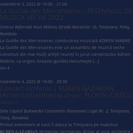
noiembrie 3, 2022 @ 19:00
-
21:00
La Guilde des Mercenaires – FESTIVALUL DE
MUZICA VECHE 2022
Centrul Reformat Noul Mileniu
Strada Morarilor 1b, Timișoara, Timiș,
România
La Guilde des Mercenaires, conducerea muzicală ADRIEN MABIRE
La Guilde des Mercenaires este un ansamblu de muzică veche
constituit din mai mulți artiști reuniți în jurul cornetistului Adrien
Mabire. La origini, breasla (guilde) denumește […]
vin
4
noiembrie 4, 2022 @ 19:00
-
20:30
Concert simfonic | RUBEN GAZARIAN
(Armenia/Germania) 𝑑𝑖𝑟𝑖𝑗𝑜𝑟, FLORIN ILIESCU
𝑣𝑖𝑜𝑎𝑟𝑎̆
Sala Capitol
Bulevardul Constantin Diaconovici Loga Nr. 2, Timișoara,
Timiș, România
Primul eveniment al lunii îl aduce la Timișoara pe maestrul
𝐑𝐔𝐁𝐄𝐍 𝐆𝐀𝐙𝐀𝐑𝐈𝐀𝐍 (Armenia/ Germania), dirijor al unor orchestre