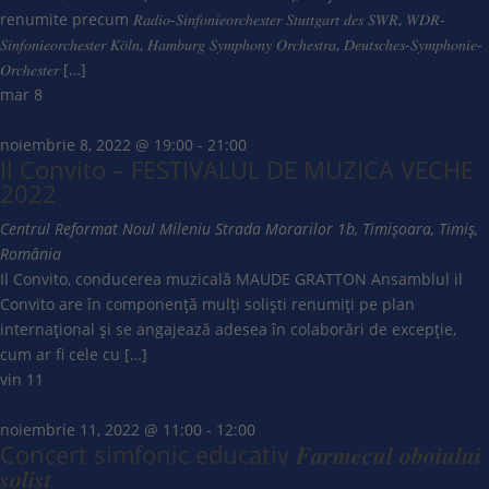
renumite precum 𝑅𝑎𝑑𝑖𝑜-𝑆𝑖𝑛𝑓𝑜𝑛𝑖𝑒𝑜𝑟𝑐ℎ𝑒𝑠𝑡𝑒𝑟 𝑆𝑡𝑢𝑡𝑡𝑔𝑎𝑟𝑡 𝑑𝑒𝑠 𝑆𝑊𝑅, 𝑊𝐷𝑅-
𝑆𝑖𝑛𝑓𝑜𝑛𝑖𝑒𝑜𝑟𝑐ℎ𝑒𝑠𝑡𝑒𝑟 𝐾𝑜̈𝑙𝑛, 𝐻𝑎𝑚𝑏𝑢𝑟𝑔 𝑆𝑦𝑚𝑝ℎ𝑜𝑛𝑦 𝑂𝑟𝑐ℎ𝑒𝑠𝑡𝑟𝑎, 𝐷𝑒𝑢𝑡𝑠𝑐ℎ𝑒𝑠-𝑆𝑦𝑚𝑝ℎ𝑜𝑛𝑖𝑒-
𝑂𝑟𝑐ℎ𝑒𝑠𝑡𝑒𝑟 […]
mar
8
noiembrie 8, 2022 @ 19:00
-
21:00
Il Convito – FESTIVALUL DE MUZICA VECHE
2022
Centrul Reformat Noul Mileniu
Strada Morarilor 1b, Timișoara, Timiș,
România
Il Convito, conducerea muzicală MAUDE GRATTON Ansamblul il
Convito are în componență mulți soliști renumiți pe plan
internațional și se angajează adesea în colaborări de excepție,
cum ar fi cele cu […]
vin
11
noiembrie 11, 2022 @ 11:00
-
12:00
Concert simfonic educativ 𝑭𝒂𝒓𝒎𝒆𝒄𝒖𝒍 𝒐𝒃𝒐𝒊𝒖𝒍𝒖𝒊
𝒔𝒐𝒍𝒊𝒔𝒕