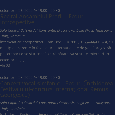
octombrie 26, 2022 @ 19:00
-
20:30
Recital Ansamblul Profil – Ecouri
introspective
Sala Capitol
Bulevardul Constantin Diaconovici Loga Nr. 2, Timișoara,
Timiș, România
Întemeiat de compozitorul Dan Dediu în 2003, 𝐀𝐧𝐬𝐚𝐦𝐛𝐥𝐮𝐥 𝐏𝐫𝐨𝐟𝐢𝐥, cu
multiple prezenţe în festivaluri internaţionale de gen, înregistrări
pe compact disc şi turnee în străinătate, va susține, miercuri, 26
octombrie, […]
vin
28
octombrie 28, 2022 @ 19:00
-
20:30
Concert vocal-simfonic – Ecouri (Închiderea
Festivalului-concurs Internațional Remus
Georgescu)
Sala Capitol
Bulevardul Constantin Diaconovici Loga Nr. 2, Timișoara,
Timiș, România
Închiderea 𝐅𝐞𝐬𝐭𝐢𝐯𝐚𝐥𝐮𝐥𝐮𝐢 𝐈𝐧𝐭𝐞𝐫𝐧𝐚𝐭̦𝐢𝐨𝐧𝐚𝐥 𝐑𝐞𝐦𝐮𝐬 𝐆𝐞𝐨𝐫𝐠𝐞𝐬𝐜𝐮 (Intrada) va fi