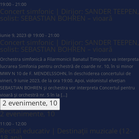
19:00
-
21:00
Concert simfonic | Dirijor: SANDER TEEPEN,
solist: SEBASTIAN BOHREN – vioară
iunie 9, 2023 @ 19:00
-
21:00
Concert simfonic | Dirijor: SANDER TEEPEN,
solist: SEBASTIAN BOHREN – vioară
Orchestra simfonică a Filarmonicii Banatul Timișoara va interpreta
lucrarea Simfonia pentru orchestră de coarde nr. 10, în si minor
MWV N 10 de F. MENDELSSOHN, în deschiderea concertului de
vineri, 9 iunie 2023, de la ora 19:00. Apoi, violonistul elvețian
SEBASTIAN BOHREN și orchestra vor interpreta Concertul pentru
vioară și orchestră nr. 5 în la […]
2 evenimente,
10
2 evenimente,
10
11:00
-
12:00
Recital educativ | Destinații muzicale (12-
18 ani)