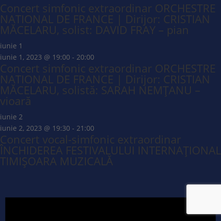
Concert simfonic extraordinar ORCHESTRE
NATIONAL DE FRANCE | Dirijor: CRISTIAN
MĂCELARU, solist: DAVID FRAY – pian
iunie 1
iunie 1, 2023 @ 19:00
-
20:00
Concert simfonic extraordinar ORCHESTRE
NATIONAL DE FRANCE | Dirijor: CRISTIAN
MĂCELARU, solistă: SARAH NEMȚANU –
vioară
iunie 2
iunie 2, 2023 @ 19:30
-
21:00
Concert vocal-simfonic extraordinar
ÎNCHIDEREA FESTIVALULUI INTERNAȚIONAL
TIMIȘOARA MUZICALĂ