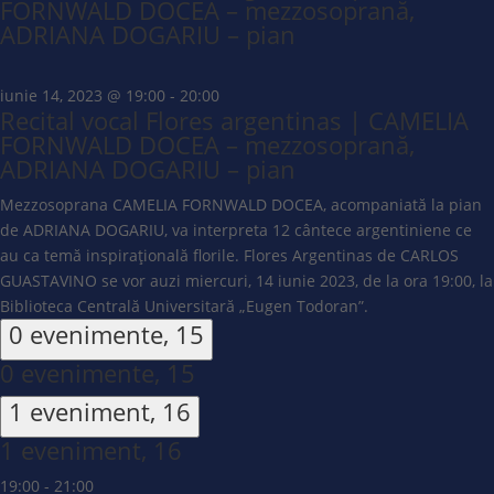
FORNWALD DOCEA – mezzosoprană,
ADRIANA DOGARIU – pian
iunie 14, 2023 @ 19:00
-
20:00
Recital vocal Flores argentinas | CAMELIA
FORNWALD DOCEA – mezzosoprană,
ADRIANA DOGARIU – pian
Mezzosoprana CAMELIA FORNWALD DOCEA, acompaniată la pian
de ADRIANA DOGARIU, va interpreta 12 cântece argentiniene ce
au ca temă inspirațională florile. Flores Argentinas de CARLOS
GUASTAVINO se vor auzi miercuri, 14 iunie 2023, de la ora 19:00, la
Biblioteca Centrală Universitară „Eugen Todoran”.
0 evenimente,
15
0 evenimente,
15
1 eveniment,
16
1 eveniment,
16
19:00
-
21:00