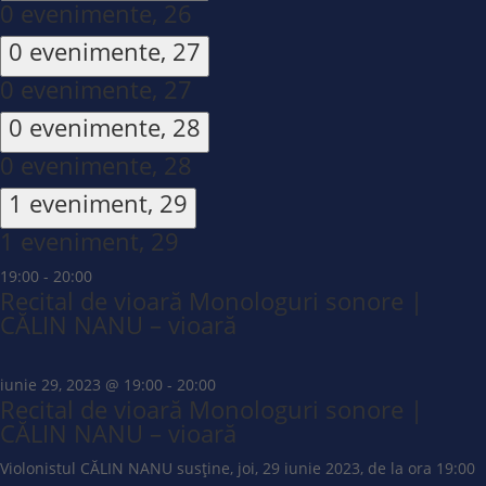
0 evenimente,
26
0 evenimente,
27
0 evenimente,
27
0 evenimente,
28
0 evenimente,
28
1 eveniment,
29
1 eveniment,
29
19:00
-
20:00
Recital de vioară Monologuri sonore |
CĂLIN NANU – vioară
iunie 29, 2023 @ 19:00
-
20:00
Recital de vioară Monologuri sonore |
CĂLIN NANU – vioară
Violonistul CĂLIN NANU susține, joi, 29 iunie 2023, de la ora 19:00