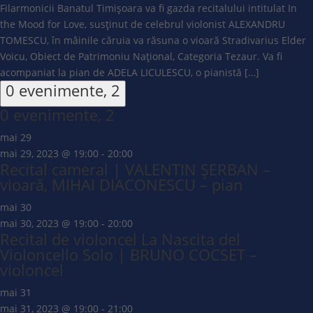
Filarmonicii Banatul Timișoara va fi gazda recitalului intitulat In
the Mood for Love, susținut de celebrul violonist ALEXANDRU
TOMESCU, în mâinile căruia va răsuna o vioară Stradivarius Elder
Voicu, Obiect de Patrimoniu Național, Categoria Tezaur. Va fi
acompaniat la pian de ADELA LICULESCU, o pianistă […]
0 evenimente,
2
0 evenimente,
2
mai 29
mai 29, 2023 @ 19:00
-
20:00
Recital cameral | VALENTIN ȘERBAN –
vioară, MIHAI DIACONESCU – pian
mai 30
mai 30, 2023 @ 19:00
-
20:00
Recital de violoncel La Nascita del
Violoncello Solo | BRUNO COCSET –
violoncel
mai 31
mai 31, 2023 @ 19:00
-
21:00