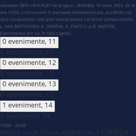
canadian BEN CRUCHLEY ne propun, sâmbătă, 10 iunie 2023, de la
ora 19:00, o incursiune în perioada Romantismului, purtându-ne
spre începuturile sale prin interpretarea lucrărilor compozitorilor
L. VAN BEETHOVEN, A. DVOŘÁK, G. ENESCU și B. BARTÓK.
Evenimentul are loc în Sala Capitol.
0 evenimente,
11
0 evenimente,
11
0 evenimente,
12
0 evenimente,
12
0 evenimente,
13
0 evenimente,
13
1 eveniment,
14
1 eveniment,
14
19:00
-
20:00
Recital vocal Flores argentinas | CAMELIA