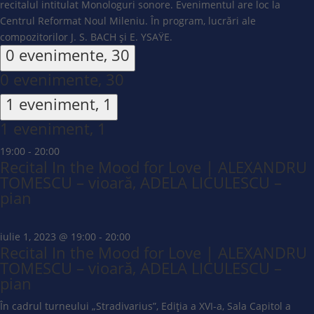
recitalul intitulat Monologuri sonore. Evenimentul are loc la
Centrul Reformat Noul Mileniu. În program, lucrări ale
compozitorilor J. S. BACH și E. YSAŸE.
0 evenimente,
30
0 evenimente,
30
1 eveniment,
1
1 eveniment,
1
19:00
-
20:00
Recital In the Mood for Love | ALEXANDRU
TOMESCU – vioară, ADELA LICULESCU –
pian
iulie 1, 2023 @ 19:00
-
20:00
Recital In the Mood for Love | ALEXANDRU
TOMESCU – vioară, ADELA LICULESCU –
pian
În cadrul turneului „Stradivarius”, Ediția a XVI-a, Sala Capitol a