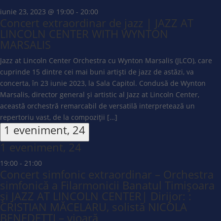
iunie 23, 2023 @ 19:00
-
20:00
Concert extraordinar de jazz | JAZZ AT
LINCOLN CENTER WITH WYNTON
MARSALIS
Jazz at Lincoln Center Orchestra cu Wynton Marsalis (JLCO), care
cuprinde 15 dintre cei mai buni artiști de jazz de astăzi, va
concerta, în 23 iunie 2023, la Sala Capitol. Condusă de Wynton
Marsalis, director general și artistic al Jazz at Lincoln Center,
această orchestră remarcabil de versatilă interpretează un
repertoriu vast, de la compoziții […]
1 eveniment,
24
1 eveniment,
24
19:00
-
21:00
Concert simfonic extraordinar – Orchestra
simfonică a Filarmonicii Banatul Timișoara
și JAZZ AT LINCOLN CENTER| Dirijor: :
CRISTIAN MĂCELARU, solistă NICOLA
BENEDETTI – vioară