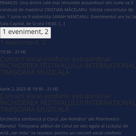
FRANCE). Una dintre cele mai renumite ansambluri din lume va fi
condusă de maestrul CRISTIAN MĂCELARU. Solista concertului de
joi, 1 iunie va fi violonista SARAH NEMȚANU. Evenimentul are loc la
Sala Capitol, de la ora 19:00. […]
1 eveniment,
2
1 eveniment,
2
19:30
-
21:00
Concert vocal-simfonic extraordinar
ÎNCHIDEREA FESTIVALULUI INTERNAȚIONAL
TIMIȘOARA MUZICALĂ
iunie 2, 2023 @ 19:30
-
21:00
Concert vocal-simfonic extraordinar
ÎNCHIDEREA FESTIVALULUI INTERNAȚIONAL
TIMIȘOARA MUZICALĂ
Orchestra simfonică și Corul „Ion Românu” ale Filarmonicii
Banatul Timișoara, alături de Corul pe voci egale al Liceului de
Artă „Ion Vidu” se reunesc pentru un concert vocal-simfonic