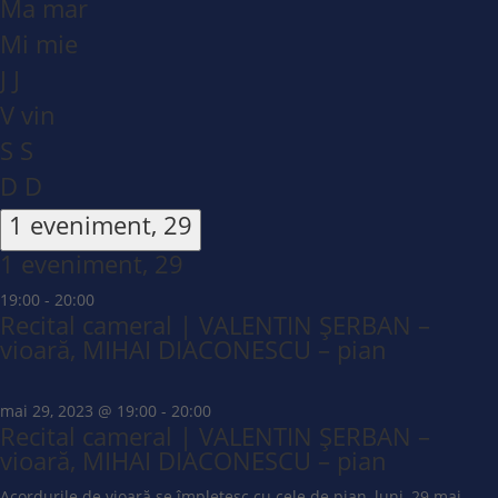
Ma
mar
Mi
mie
J
J
V
vin
S
S
D
D
1 eveniment,
29
1 eveniment,
29
19:00
-
20:00
Recital cameral | VALENTIN ȘERBAN –
vioară, MIHAI DIACONESCU – pian
mai 29, 2023 @ 19:00
-
20:00
Recital cameral | VALENTIN ȘERBAN –
vioară, MIHAI DIACONESCU – pian
Acordurile de vioară se împletesc cu cele de pian, luni, 29 mai