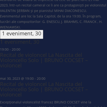
2023, într-un recital cameral ce îi are ca protagoniști pe violonistul
VALENTIN ȘERBAN și pe pianistul MIHAI DIACONESCU.
Evenimentul are loc la Sala Capitol, de la ora 19:00. În program,
lucrări ale compozitorilor: G. ENESCU, J. BRAHMS, C. FRANCK , H.
WIENIAWSKI.
1 eveniment,
30
1 eveniment,
30
19:00
-
20:00
Recital de violoncel La Nascita del
Violoncello Solo | BRUNO COCSET –
violoncel
mai 30, 2023 @ 19:00
-
20:00
Recital de violoncel La Nascita del
Violoncello Solo | BRUNO COCSET –
violoncel
Excepționalul violoncelist francez BRUNO COCSET vine la