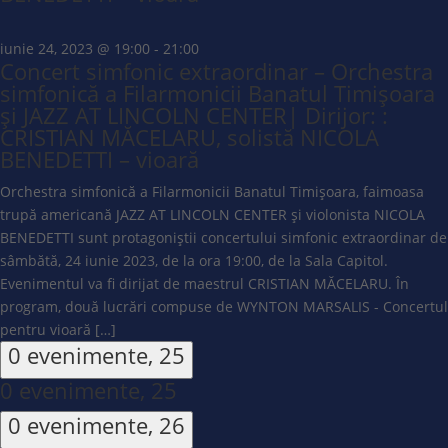
iunie 24, 2023 @ 19:00
-
21:00
Concert simfonic extraordinar – Orchestra
simfonică a Filarmonicii Banatul Timișoara
și JAZZ AT LINCOLN CENTER| Dirijor: :
CRISTIAN MĂCELARU, solistă NICOLA
BENEDETTI – vioară
Orchestra simfonică a Filarmonicii Banatul Timișoara, faimoasa
trupă americană JAZZ AT LINCOLN CENTER și violonista NICOLA
BENEDETTI sunt protagoniștii concertului simfonic extraordinar de
sâmbătă, 24 iunie 2023, de la ora 19:00, de la Sala Capitol.
Evenimentul va fi dirijat de maestrul CRISTIAN MĂCELARU. În
program, două lucrări compuse de WYNTON MARSALIS - Concertul
pentru vioară […]
0 evenimente,
25
0 evenimente,
25
0 evenimente,
26