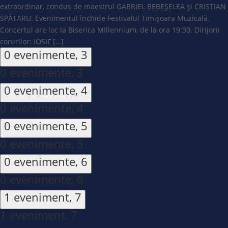
extraordinar, condus de maestrul GABRIEL BEBEȘELEA și CRISTIAN
SPĂTARU. Evenimentul închide Festivalul Timișoara Muzicală.
Concertul are loc la Biserica MIllennium, de la ora 19:30. Dirijorii
corurilor: IOSIF […]
0 evenimente,
3
0 evenimente,
3
0 evenimente,
4
0 evenimente,
4
0 evenimente,
5
0 evenimente,
5
0 evenimente,
6
0 evenimente,
6
1 eveniment,
7
1 eveniment,
7