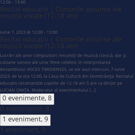
12:00
-
13:00
Recital educativ | Comorile ascunse ale
muzicii vocale (12-18 ani)
iunie 7, 2023 @ 12:00
-
13:00
Recital educativ | Comorile ascunse ale
muzicii vocale (12-18 ani)
Lucrări ale unor compozitori renumiți de muzică clasică, dar și
coloane sonore ale unor filme celebre, în interpretarea
Ansamblului VOCES TIMISIENSES, se vor auzi miercuri, 7 iunie
2023, de la ora 12:00, la Casa de Cultură din Dumbrăvița. Recitalul
educativ recomandat copiilor de 12-18 ani îl are ca dirijor pe
LUCIAN ONIȚA. Moderator al evenimentului […]
0 evenimente,
8
0 evenimente,
8
1 eveniment,
9
1 eveniment,
9