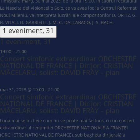
Timișoara marți, 30 mai 2023, de la ora 19:00. În cadrul recitalului
La Nascita del Violoncello Solo, ce va avea loc la Centrul Reformat
Noul Mileniu, va interpreta lucrări ale compozitorilor D. ORTIZ, G.
B. VITALI, D. GABRIELLI, J. M. C. DALL’ABACO, J. S. BACH.
1 eveniment,
31
1 eveniment,
31
19:00
-
21:00
Concert simfonic extraordinar ORCHESTRE
NATIONAL DE FRANCE | Dirijor: CRISTIAN
MĂCELARU, solist: DAVID FRAY – pian
mai 31, 2023 @ 19:00
-
21:00
Concert simfonic extraordinar ORCHESTRE
NATIONAL DE FRANCE | Dirijor: CRISTIAN
MĂCELARU, solist: DAVID FRAY – pian
Luna mai se încheie cum nu se poate mai fastuos, cu un concert
extraordinar al renumitei ORCHESTRE NAȚIONALE A FRANȚEI
(ORCHETRE NATIONAL DE FRANCE), sub bagheta dirijorală a