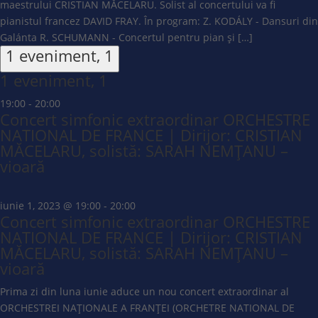
maestrului CRISTIAN MĂCELARU. Solist al concertului va fi
pianistul francez DAVID FRAY. În program: Z. KODÁLY - Dansuri din
Galánta R. SCHUMANN - Concertul pentru pian și […]
1 eveniment,
1
1 eveniment,
1
19:00
-
20:00
Concert simfonic extraordinar ORCHESTRE
NATIONAL DE FRANCE | Dirijor: CRISTIAN
MĂCELARU, solistă: SARAH NEMȚANU –
vioară
iunie 1, 2023 @ 19:00
-
20:00
Concert simfonic extraordinar ORCHESTRE
NATIONAL DE FRANCE | Dirijor: CRISTIAN
MĂCELARU, solistă: SARAH NEMȚANU –
vioară
Prima zi din luna iunie aduce un nou concert extraordinar al
ORCHESTREI NAȚIONALE A FRANȚEI (ORCHETRE NATIONAL DE