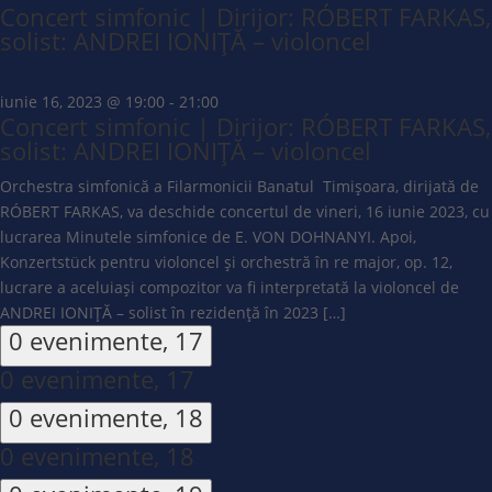
Concert simfonic | Dirijor: RÓBERT FARKAS,
solist: ANDREI IONIȚĂ – violoncel
iunie 16, 2023 @ 19:00
-
21:00
Concert simfonic | Dirijor: RÓBERT FARKAS,
solist: ANDREI IONIȚĂ – violoncel
Orchestra simfonică a Filarmonicii Banatul Timișoara, dirijată de
RÓBERT FARKAS, va deschide concertul de vineri, 16 iunie 2023, cu
lucrarea Minutele simfonice de E. VON DOHNANYI. Apoi,
Konzertstück pentru violoncel și orchestră în re major, op. 12,
lucrare a aceluiași compozitor va fi interpretată la violoncel de
ANDREI IONIȚĂ – solist în rezidență în 2023 […]
0 evenimente,
17
0 evenimente,
17
0 evenimente,
18
0 evenimente,
18