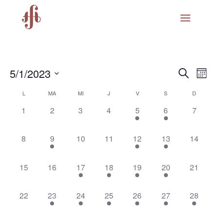
Naviga
Nav
5/1/2023
Caută
Lună
în
în
Selectează
vizu
Calendarul
L
MA
MI
J
V
S
D
vizualiz
data.
Eve
Evenimente
și
0
0
0
0
1
1
0
1
2
3
4
5
6
7
căutar
evenimente,
evenimente,
evenimente,
evenimente,
eveniment,
eveniment,
evenim
Evenim
0
2
0
0
1
2
0
8
9
10
11
12
13
14
evenimente,
evenimente,
evenimente,
evenimente,
eveniment,
evenimente,
evenime
0
0
1
1
1
1
0
15
16
17
18
19
20
21
evenimente,
evenimente,
eveniment,
eveniment,
eveniment,
eveniment,
evenime
0
1
1
2
1
1
1
22
23
24
25
26
27
28
evenimente,
eveniment,
eveniment,
evenimente,
eveniment,
eveniment,
evenime